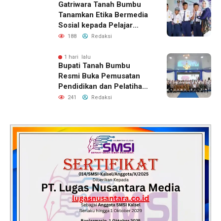
Gatriwara Tanah Bumbu
Tanamkan Etika Bermedia
Sosial kepada Pelajar
SMPN 5 Simpang Empat
188
Redaksi
1 hari lalu
Bupati Tanah Bumbu
Resmi Buka Pemusatan
Pendidikan dan Pelatihan
Calon Paskibraka 2026
241
Redaksi