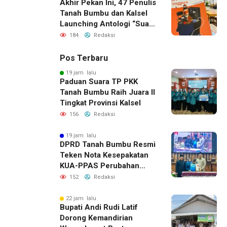
Akhir Pekan Ini, 47 Penulis
Tanah Bumbu dan Kalsel
Launching Antologi “Suara
dari Tenggara”
184
Redaksi
Pos Terbaru
19 jam lalu
Paduan Suara TP PKK
Tanah Bumbu Raih Juara II
Tingkat Provinsi Kalsel
156
Redaksi
19 jam lalu
DPRD Tanah Bumbu Resmi
Teken Nota Kesepakatan
KUA-PPAS Perubahan
APBD 2026
152
Redaksi
22 jam lalu
Bupati Andi Rudi Latif
Dorong Kemandirian