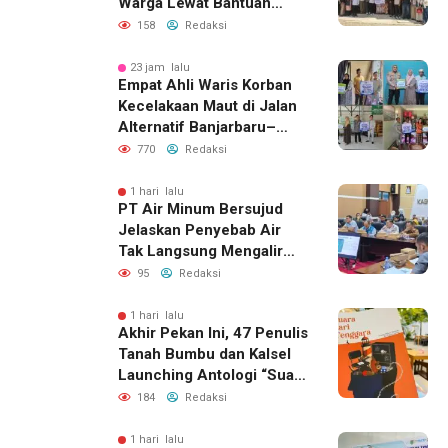
Warga Lewat Bantuan
Usaha Ekonomi Produktif
158
Redaksi
23 jam lalu
Empat Ahli Waris Korban
Kecelakaan Maut di Jalan
Alternatif Banjarbaru–
Batulicin Terima Santunan
770
Redaksi
Jasa Raharja dan Bansos
Polres Tanah Bumbu
1 hari lalu
PT Air Minum Bersujud
Jelaskan Penyebab Air
Tak Langsung Mengalir
Usai Listrik Menyala
95
Redaksi
1 hari lalu
Akhir Pekan Ini, 47 Penulis
Tanah Bumbu dan Kalsel
Launching Antologi “Suara
dari Tenggara”
184
Redaksi
1 hari lalu