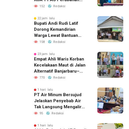
APBD 2026
152
Redaksi
22 jam lalu
Bupati Andi Rudi Latif
Dorong Kemandirian
Warga Lewat Bantuan
Usaha Ekonomi Produktif
158
Redaksi
23 jam lalu
Empat Ahli Waris Korban
Kecelakaan Maut di Jalan
Alternatif Banjarbaru–
Batulicin Terima Santunan
770
Redaksi
Jasa Raharja dan Bansos
Polres Tanah Bumbu
1 hari lalu
PT Air Minum Bersujud
Jelaskan Penyebab Air
Tak Langsung Mengalir
Usai Listrik Menyala
95
Redaksi
1 hari lalu