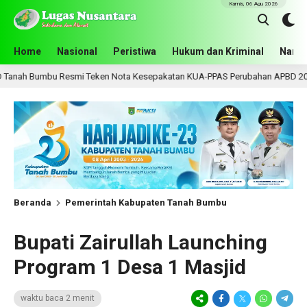
Kamis, 06 Agu 2026
Home
Nasional
Peristiwa
Hukum dan Kriminal
Narko
i Teken Nota Kesepakatan KUA-PPAS Perubahan APBD 2026
22 jam 
Beranda
Pemerintah Kabupaten Tanah Bumbu
Bupati Zairullah Launching
Program 1 Desa 1 Masjid
waktu baca 2 menit