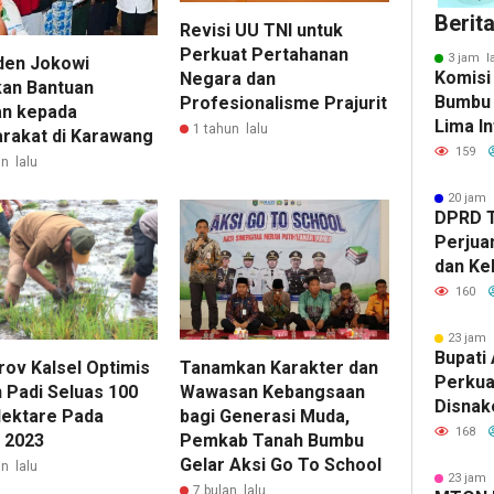
Berit
Revisi UU TNI untuk
Perkuat Pertahanan
3 jam l
den Jokowi
Komisi
Negara dan
kan Bantuan
Bumbu 
Profesionalisme Prajurit
n kepada
Lima In
1 tahun lalu
rakat di Karawang
Strate
159
n lalu
Banjar
20 jam 
DPRD 
Perjua
dan Ke
ke Pem
160
23 jam 
Bupati 
ov Kalsel Optimis
Tanamkan Karakter dan
Perkua
 Padi Seluas 100
Wawasan Kebangsaan
Disnak
Hektare Pada
bagi Generasi Muda,
Pelatih
168
 2023
Pemkab Tanah Bumbu
dan Ba
Gelar Aksi Go To School
n lalu
23 jam 
7 bulan lalu