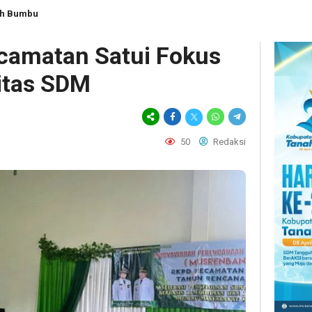
ah Bumbu
camatan Satui Fokus
itas SDM
50
Redaksi