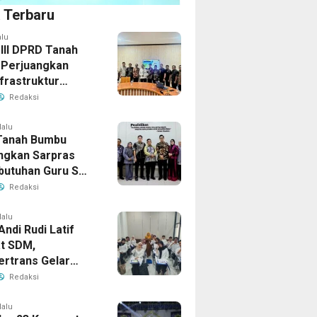
a Terbaru
alu
 III DPRD Tanah
Perjuangkan
frastruktur
gis ke BPJN XI
Redaksi
masin
lalu
Tanah Bumbu
ngkan Sarpras
butuhan Guru SMA
prov Kalsel
Redaksi
lalu
Andi Rudi Latif
t SDM,
ertrans Gelar
an Desain Grafis
Redaksi
rbershop
lalu