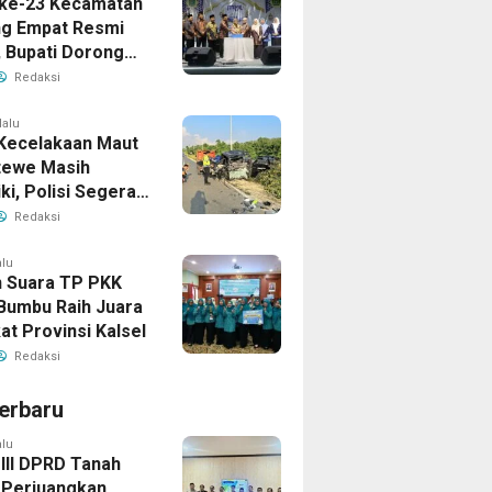
ke-23 Kecamatan
g Empat Resmi
, Bupati Dorong
ya Generasi
Redaksi
lalu
Kecelakaan Maut
tewe Masih
iki, Polisi Segera
sil
Redaksi
alu
 Suara TP PKK
Bumbu Raih Juara
kat Provinsi Kalsel
Redaksi
erbaru
alu
 III DPRD Tanah
Perjuangkan