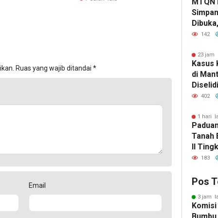
MTQN 
Simpan
Dibuka
Lahirn
142
Qur’ani
23 jam 
Kasus 
ikan.
Ruas yang wajib ditandai
*
di Man
Diselid
Rilis Ha
402
1 hari l
Paduan
Tanah 
II Ting
183
Pos T
Email
3 jam l
Komisi
Bumbu 