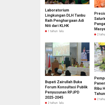
Laboratorium
Presi
Lingkungan DLH Tanbu
Salur
Raih Penghargaan Adi
Panga
Niti dari KLHK
Masya
1 tahun lalu
2 tahu
Pempr
Bupati Zairullah Buka
Panen
Forum Konsultasi Publik
Ribu 
Penyusunan RPJPD
Tahun
2025-2045
2 tahu
2 tahun lalu