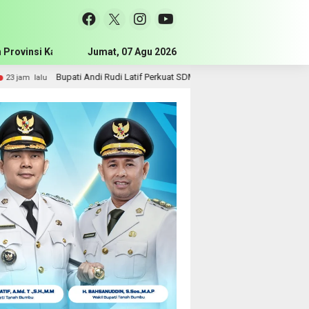
 Provinsi Kalimantan Selatan
Jumat, 07 Agu 2026
Pemerintah Kabupaten Tanah Bum
i Latif Perkuat SDM, Disnakertrans Gelar Pelatihan Desain Grafis dan Barbersh