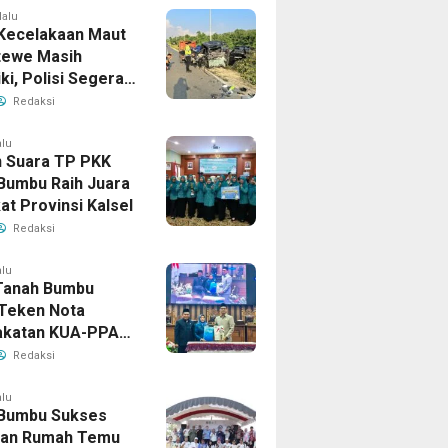
lalu
Kecelakaan Maut
tewe Masih
iki, Polisi Segera
sil
Redaksi
alu
 Suara TP PKK
Bumbu Raih Juara
kat Provinsi Kalsel
Redaksi
alu
Tanah Bumbu
Teken Nota
akatan KUA-PPAS
han APBD 2026
Redaksi
alu
Bumbu Sukses
uan Rumah Temu