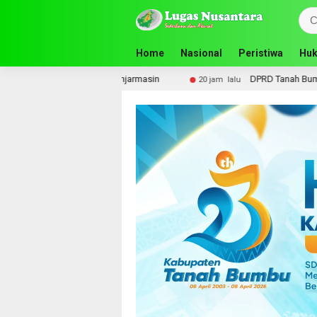
Home
Nasional
Peristiwa
Huk
njarmasin
DPRD Tanah Bumbu Perjuangkan Sarpras dan 
20 jam lalu