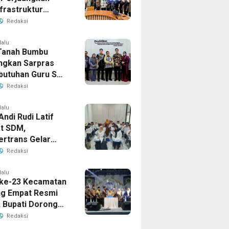
frastruktur
gis ke BPJN XI
Redaksi
masin
lalu
Tanah Bumbu
ngkan Sarpras
butuhan Guru SMA
prov Kalsel
Redaksi
lalu
Andi Rudi Latif
t SDM,
ertrans Gelar
an Desain Grafis
Redaksi
rbershop
lalu
ke-23 Kecamatan
g Empat Resmi
, Bupati Dorong
ya Generasi
Redaksi