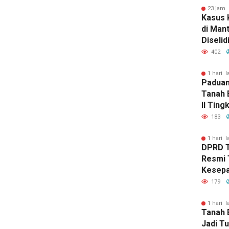
23 jam 
Kasus 
di Man
Diselid
Rilis Ha
402
1 hari l
Paduan
Tanah 
II Ting
183
1 hari l
DPRD 
Resmi 
Kesep
Peruba
179
1 hari l
Tanah 
Jadi T