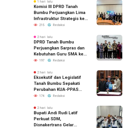
1 hari lalu
Komisi III DPRD Tanah
Bumbu Perjuangkan Lima
Infrastruktur Strategis ke
BPJN XI Banjarmasin
215
Redaksi
2 hari lalu
DPRD Tanah Bumbu
Perjuangkan Sarpras dan
Kebutuhan Guru SMA ke
Pemprov Kalsel
197
Redaksi
2 hari lalu
Eksekutif dan Legislatif
Tanah Bumbu Sepakati
Perubahan KUA-PPAS
2026, Perkuat Sinergi
174
Redaksi
Pembangunan Daerah
2 hari lalu
Bupati Andi Rudi Latif
Perkuat SDM,
Disnakertrans Gelar