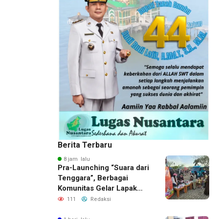
Berita Terbaru
8 jam lalu
Pra-Launching “Suara dari
Tenggara”, Berbagai
Komunitas Gelar Lapak
Baca di Bandara Bersujud
111
Redaksi