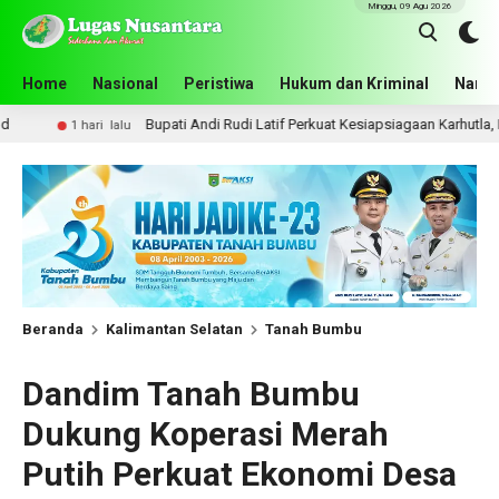
Minggu, 09 Agu 2026
Home
Nasional
Peristiwa
Hukum dan Kriminal
Narko
Bupati Andi Rudi Latif Perkuat Kesiapsiagaan Karhutla, Pemkab Tanah B
alu
Beranda
Kalimantan Selatan
Tanah Bumbu
Dandim Tanah Bumbu
Dukung Koperasi Merah
Putih Perkuat Ekonomi Desa