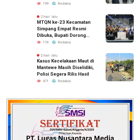
Pelatihan Desain Grafis
199
Redaksi
dan Barbershop
2 hari lalu
MTQN ke-23 Kecamatan
Simpang Empat Resmi
Dibuka, Bupati Dorong
Lahirnya Generasi Qur’ani
174
Redaksi
2 hari lalu
Kasus Kecelakaan Maut di
Mantewe Masih Diselidiki,
Polisi Segera Rilis Hasil
471
Redaksi