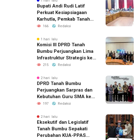
1 hari lalu
Bupati Andi Rudi Latif
Perkuat Kesiapsiagaan
Karhutla, Pemkab Tanah
Bumbu Aktifkan Posko
166
Redaksi
Siaga Darurat
1 hari lalu
Komisi III DPRD Tanah
Bumbu Perjuangkan Lima
Infrastruktur Strategis ke
BPJN XI Banjarmasin
215
Redaksi
2 hari lalu
DPRD Tanah Bumbu
Perjuangkan Sarpras dan
Kebutuhan Guru SMA ke
Pemprov Kalsel
197
Redaksi
2 hari lalu
Eksekutif dan Legislatif
Tanah Bumbu Sepakati
Perubahan KUA-PPAS