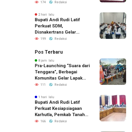
2026, Perkuat Sinergi
174
Redaksi
Pembangunan Daerah
2 hari lalu
Bupati Andi Rudi Latif
Perkuat SDM,
Disnakertrans Gelar
Pelatihan Desain Grafis
199
Redaksi
dan Barbershop
Pos Terbaru
8 jam lalu
Pra-Launching “Suara dari
Tenggara”, Berbagai
Komunitas Gelar Lapak
Baca di Bandara Bersujud
111
Redaksi
1 hari lalu
Bupati Andi Rudi Latif
Perkuat Kesiapsiagaan
Karhutla, Pemkab Tanah
Bumbu Aktifkan Posko
166
Redaksi
Siaga Darurat