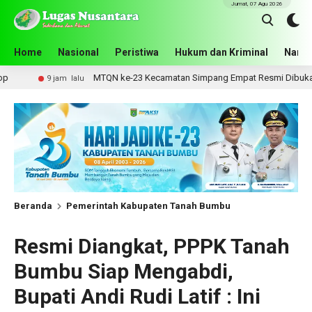
Jumat, 07 Agu 2026
Home
Nasional
Peristiwa
Hukum dan Kriminal
Narko
MTQN ke-23 Kecamatan Simpang Empat Resmi Dibuka, Bupati Dorong L
m lalu
Beranda
Pemerintah Kabupaten Tanah Bumbu
Resmi Diangkat, PPPK Tanah
Bumbu Siap Mengabdi,
Bupati Andi Rudi Latif : Ini