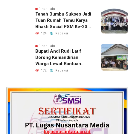
1 hari lalu
Tanah Bumbu Sukses Jadi
Tuan Rumah Temu Karya
Bhakti Sosial PSM Ke-23
Kalimantan Selatan
124
Redaksi
1 hari lalu
Bupati Andi Rudi Latif
Dorong Kemandirian
Warga Lewat Bantuan
Usaha Ekonomi Produktif
172
Redaksi