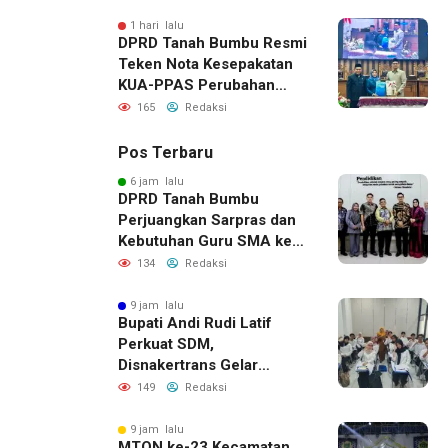
1 hari lalu
DPRD Tanah Bumbu Resmi
Teken Nota Kesepakatan
KUA-PPAS Perubahan
APBD 2026
165
Redaksi
Pos Terbaru
6 jam lalu
DPRD Tanah Bumbu
Perjuangkan Sarpras dan
Kebutuhan Guru SMA ke
Pemprov Kalsel
134
Redaksi
9 jam lalu
Bupati Andi Rudi Latif
Perkuat SDM,
Disnakertrans Gelar
Pelatihan Desain Grafis
149
Redaksi
dan Barbershop
9 jam lalu
MTQN ke-23 Kecamatan