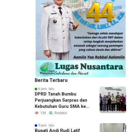
Berita Terbaru
6 jam lalu
DPRD Tanah Bumbu
Perjuangkan Sarpras dan
Kebutuhan Guru SMA ke
Pemprov Kalsel
134
Redaksi
9 jam lalu
Bupati Andi Rudi Latif