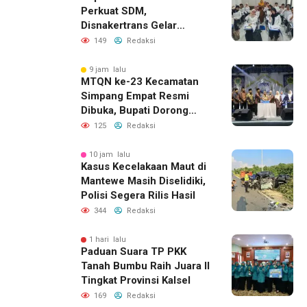
Perkuat SDM,
Disnakertrans Gelar
Pelatihan Desain Grafis
149
Redaksi
dan Barbershop
9 jam lalu
MTQN ke-23 Kecamatan
Simpang Empat Resmi
Dibuka, Bupati Dorong
Lahirnya Generasi Qur’ani
125
Redaksi
10 jam lalu
Kasus Kecelakaan Maut di
Mantewe Masih Diselidiki,
Polisi Segera Rilis Hasil
344
Redaksi
1 hari lalu
Paduan Suara TP PKK
Tanah Bumbu Raih Juara II
Tingkat Provinsi Kalsel
169
Redaksi