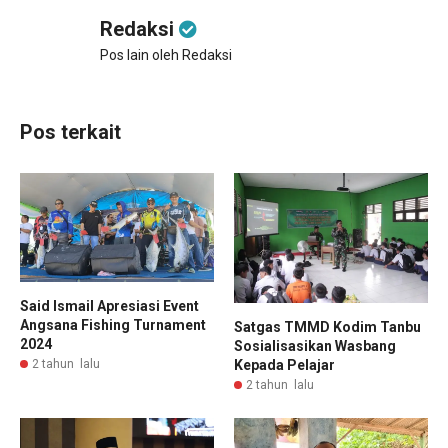
Redaksi
Pos lain oleh Redaksi
Pos terkait
Said Ismail Apresiasi Event
Angsana Fishing Turnament
Satgas TMMD Kodim Tanbu
2024
Sosialisasikan Wasbang
Kepada Pelajar
2 tahun lalu
2 tahun lalu