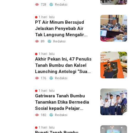
Batulicin Terima Santunan
728
Redaksi
Jasa Raharja dan Bansos
Polres Tanah Bumbu
1 hari lalu
PT Air Minum Bersujud
Jelaskan Penyebab Air
Tak Langsung Mengalir
Usai Listrik Menyala
89
Redaksi
1 hari lalu
Akhir Pekan Ini, 47 Penulis
Tanah Bumbu dan Kalsel
Launching Antologi “Suara
dari Tenggara”
176
Redaksi
1 hari lalu
Gatriwara Tanah Bumbu
Tanamkan Etika Bermedia
Sosial kepada Pelajar
SMPN 5 Simpang Empat
182
Redaksi
1 hari lalu
Bupati Tanah Bumbu