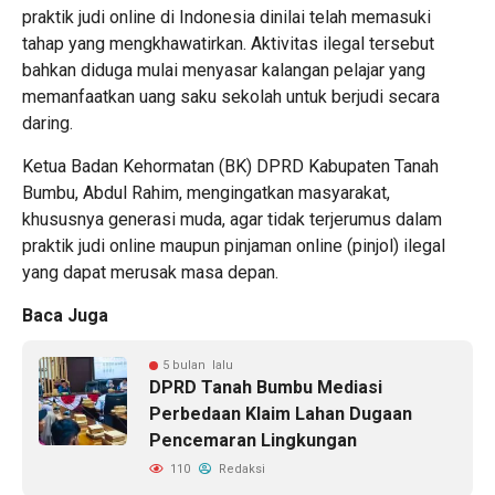
praktik judi online di Indonesia dinilai telah memasuki
tahap yang mengkhawatirkan. Aktivitas ilegal tersebut
bahkan diduga mulai menyasar kalangan pelajar yang
memanfaatkan uang saku sekolah untuk berjudi secara
daring.
Ketua Badan Kehormatan (BK) DPRD Kabupaten Tanah
Bumbu, Abdul Rahim, mengingatkan masyarakat,
khususnya generasi muda, agar tidak terjerumus dalam
praktik judi online maupun pinjaman online (pinjol) ilegal
yang dapat merusak masa depan.
Baca Juga
5 bulan lalu
DPRD Tanah Bumbu Mediasi
Perbedaan Klaim Lahan Dugaan
Pencemaran Lingkungan
110
Redaksi