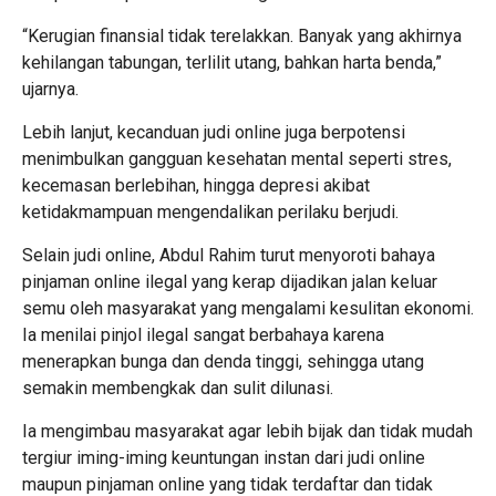
“Kerugian finansial tidak terelakkan. Banyak yang akhirnya
kehilangan tabungan, terlilit utang, bahkan harta benda,”
ujarnya.
Lebih lanjut, kecanduan judi online juga berpotensi
menimbulkan gangguan kesehatan mental seperti stres,
kecemasan berlebihan, hingga depresi akibat
ketidakmampuan mengendalikan perilaku berjudi.
Selain judi online, Abdul Rahim turut menyoroti bahaya
pinjaman online ilegal yang kerap dijadikan jalan keluar
semu oleh masyarakat yang mengalami kesulitan ekonomi.
Ia menilai pinjol ilegal sangat berbahaya karena
menerapkan bunga dan denda tinggi, sehingga utang
semakin membengkak dan sulit dilunasi.
Ia mengimbau masyarakat agar lebih bijak dan tidak mudah
tergiur iming-iming keuntungan instan dari judi online
maupun pinjaman online yang tidak terdaftar dan tidak