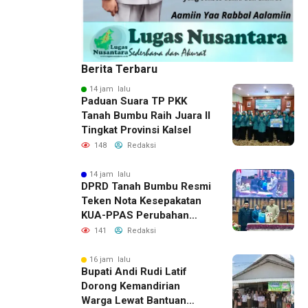
Berita Terbaru
14 jam lalu
Paduan Suara TP PKK
Tanah Bumbu Raih Juara II
Tingkat Provinsi Kalsel
148
Redaksi
14 jam lalu
DPRD Tanah Bumbu Resmi
Teken Nota Kesepakatan
KUA-PPAS Perubahan
APBD 2026
141
Redaksi
16 jam lalu
Bupati Andi Rudi Latif
Dorong Kemandirian
Warga Lewat Bantuan