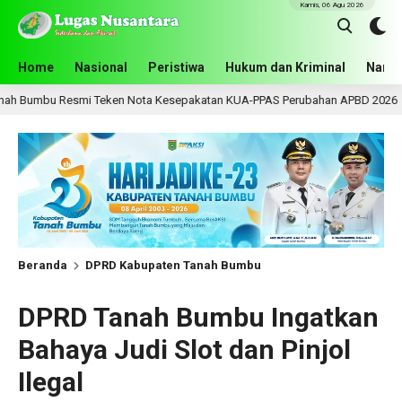
Kamis, 06 Agu 2026
Home
Nasional
Peristiwa
Hukum dan Kriminal
Narko
 Teken Nota Kesepakatan KUA-PPAS Perubahan APBD 2026
16 jam la
Beranda
DPRD Kabupaten Tanah Bumbu
DPRD Tanah Bumbu Ingatkan
Bahaya Judi Slot dan Pinjol
Ilegal