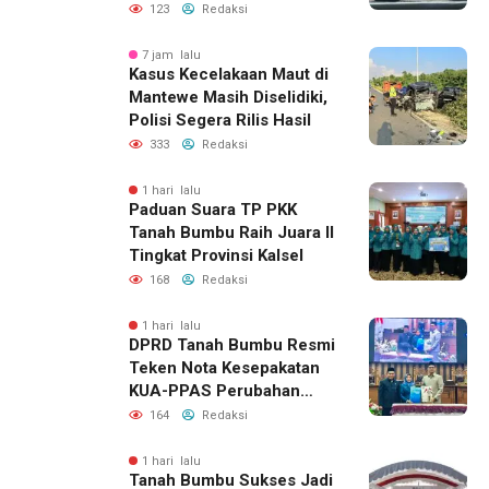
Lahirnya Generasi Qur’ani
123
Redaksi
7 jam lalu
Kasus Kecelakaan Maut di
Mantewe Masih Diselidiki,
Polisi Segera Rilis Hasil
333
Redaksi
1 hari lalu
Paduan Suara TP PKK
Tanah Bumbu Raih Juara II
Tingkat Provinsi Kalsel
168
Redaksi
1 hari lalu
DPRD Tanah Bumbu Resmi
Teken Nota Kesepakatan
KUA-PPAS Perubahan
APBD 2026
164
Redaksi
1 hari lalu
Tanah Bumbu Sukses Jadi