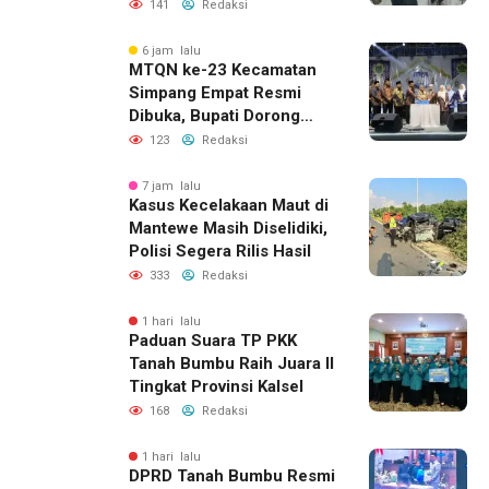
Pelatihan Desain Grafis
141
Redaksi
dan Barbershop
6 jam lalu
MTQN ke-23 Kecamatan
Simpang Empat Resmi
Dibuka, Bupati Dorong
Lahirnya Generasi Qur’ani
123
Redaksi
7 jam lalu
Kasus Kecelakaan Maut di
Mantewe Masih Diselidiki,
Polisi Segera Rilis Hasil
333
Redaksi
1 hari lalu
Paduan Suara TP PKK
Tanah Bumbu Raih Juara II
Tingkat Provinsi Kalsel
168
Redaksi
1 hari lalu
DPRD Tanah Bumbu Resmi