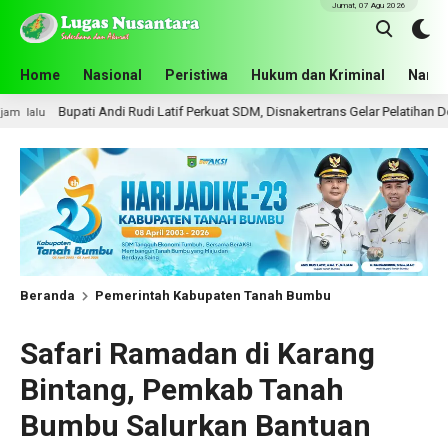
Jumat, 07 Agu 2026
Home
Nasional
Peristiwa
Hukum dan Kriminal
Narko
i Rudi Latif Perkuat SDM, Disnakertrans Gelar Pelatihan Desain Grafis dan Ba
Beranda
Pemerintah Kabupaten Tanah Bumbu
Safari Ramadan di Karang
Bintang, Pemkab Tanah
Bumbu Salurkan Bantuan