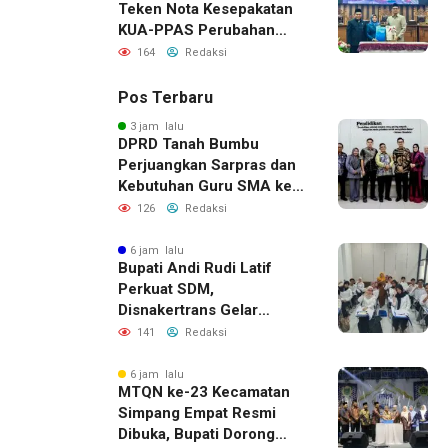
Teken Nota Kesepakatan
KUA-PPAS Perubahan
APBD 2026
164
Redaksi
Pos Terbaru
3 jam lalu
DPRD Tanah Bumbu
Perjuangkan Sarpras dan
Kebutuhan Guru SMA ke
Pemprov Kalsel
126
Redaksi
6 jam lalu
Bupati Andi Rudi Latif
Perkuat SDM,
Disnakertrans Gelar
Pelatihan Desain Grafis
141
Redaksi
dan Barbershop
6 jam lalu
MTQN ke-23 Kecamatan
Simpang Empat Resmi
Dibuka, Bupati Dorong