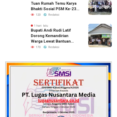
Tuan Rumah Temu Karya
Bhakti Sosial PSM Ke-23
Kalimantan Selatan
120
Redaksi
1 hari lalu
Bupati Andi Rudi Latif
Dorong Kemandirian
Warga Lewat Bantuan
Usaha Ekonomi Produktif
170
Redaksi