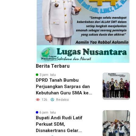
Berita Terbaru
3 jam lalu
DPRD Tanah Bumbu
Perjuangkan Sarpras dan
Kebutuhan Guru SMA ke
Pemprov Kalsel
126
Redaksi
6 jam lalu
Bupati Andi Rudi Latif
Perkuat SDM,
Disnakertrans Gelar