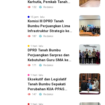
Karhutla, Pemkab Tanah
Bumbu Aktifkan Posko
132
Redaksi
Siaga Darurat
15 jam lalu
Komisi III DPRD Tanah
Bumbu Perjuangkan Lima
Infrastruktur Strategis ke
BPJN XI Banjarmasin
187
Redaksi
1 hari lalu
DPRD Tanah Bumbu
Perjuangkan Sarpras dan
Kebutuhan Guru SMA ke
Pemprov Kalsel
171
Redaksi
1 hari lalu
Eksekutif dan Legislatif
Tanah Bumbu Sepakati
Perubahan KUA-PPAS
2026, Perkuat Sinergi
147
Redaksi
Pembangunan Daerah
1 hari lalu