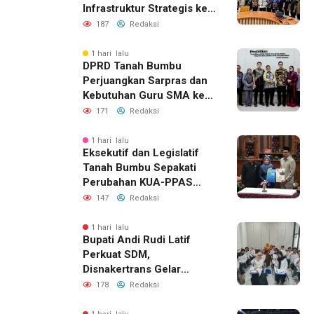
Infrastruktur Strategis ke
BPJN XI Banjarmasin
187
Redaksi
1 hari lalu
DPRD Tanah Bumbu
Perjuangkan Sarpras dan
Kebutuhan Guru SMA ke
Pemprov Kalsel
171
Redaksi
1 hari lalu
Eksekutif dan Legislatif
Tanah Bumbu Sepakati
Perubahan KUA-PPAS
2026, Perkuat Sinergi
147
Redaksi
Pembangunan Daerah
1 hari lalu
Bupati Andi Rudi Latif
Perkuat SDM,
Disnakertrans Gelar
Pelatihan Desain Grafis
178
Redaksi
dan Barbershop