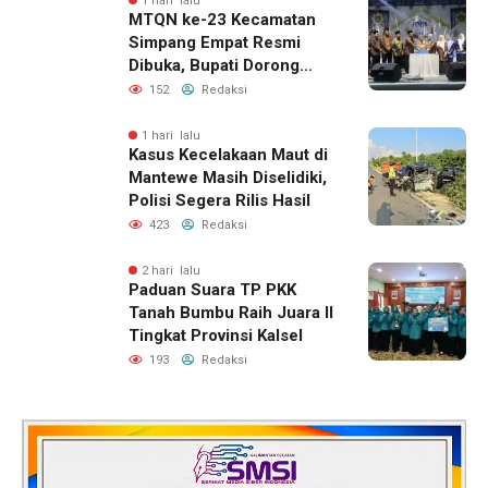
1 hari lalu
MTQN ke-23 Kecamatan
Simpang Empat Resmi
Dibuka, Bupati Dorong
Lahirnya Generasi Qur’ani
152
Redaksi
1 hari lalu
Kasus Kecelakaan Maut di
Mantewe Masih Diselidiki,
Polisi Segera Rilis Hasil
423
Redaksi
2 hari lalu
Paduan Suara TP PKK
Tanah Bumbu Raih Juara II
Tingkat Provinsi Kalsel
193
Redaksi