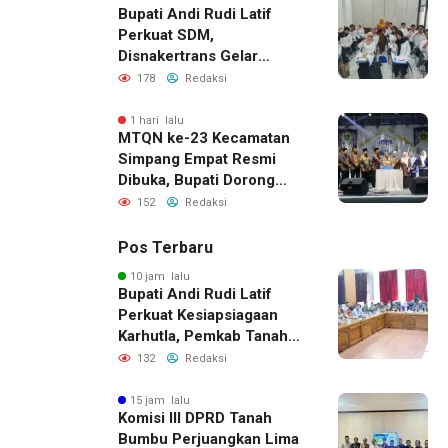
Bupati Andi Rudi Latif
Perkuat SDM,
Disnakertrans Gelar
Pelatihan Desain Grafis
178
Redaksi
dan Barbershop
1 hari lalu
MTQN ke-23 Kecamatan
Simpang Empat Resmi
Dibuka, Bupati Dorong
Lahirnya Generasi Qur’ani
152
Redaksi
Pos Terbaru
10 jam lalu
Bupati Andi Rudi Latif
Perkuat Kesiapsiagaan
Karhutla, Pemkab Tanah
Bumbu Aktifkan Posko
132
Redaksi
Siaga Darurat
15 jam lalu
Komisi III DPRD Tanah
Bumbu Perjuangkan Lima