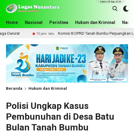
Sabtu, 08 Agu 2026
Home
Nasional
Peristiwa
Hukum dan Kriminal
Narko
Komisi III DPRD Tanah Bumbu Perjuangkan Lima Infrastruktur 
15 jam lalu
Beranda
Hukum dan Kriminal
Polisi Ungkap Kasus
Pembunuhan di Desa Batu
Bulan Tanah Bumbu