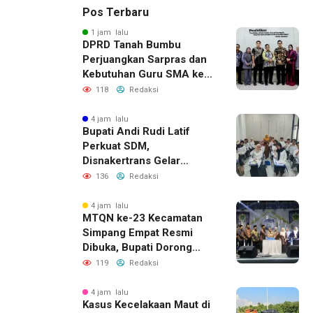
Pos Terbaru
1 jam lalu
DPRD Tanah Bumbu
Perjuangkan Sarpras dan
Kebutuhan Guru SMA ke
Pemprov Kalsel
118
Redaksi
4 jam lalu
Bupati Andi Rudi Latif
Perkuat SDM,
Disnakertrans Gelar
Pelatihan Desain Grafis
136
Redaksi
dan Barbershop
4 jam lalu
MTQN ke-23 Kecamatan
Simpang Empat Resmi
Dibuka, Bupati Dorong
Lahirnya Generasi Qur’ani
119
Redaksi
4 jam lalu
Kasus Kecelakaan Maut di