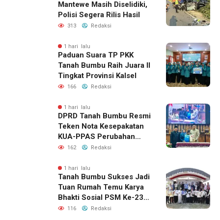
Mantewe Masih Diselidiki,
Polisi Segera Rilis Hasil
313
Redaksi
1 hari lalu
Paduan Suara TP PKK
Tanah Bumbu Raih Juara II
Tingkat Provinsi Kalsel
166
Redaksi
1 hari lalu
DPRD Tanah Bumbu Resmi
Teken Nota Kesepakatan
KUA-PPAS Perubahan
APBD 2026
162
Redaksi
1 hari lalu
Tanah Bumbu Sukses Jadi
Tuan Rumah Temu Karya
Bhakti Sosial PSM Ke-23
Kalimantan Selatan
116
Redaksi