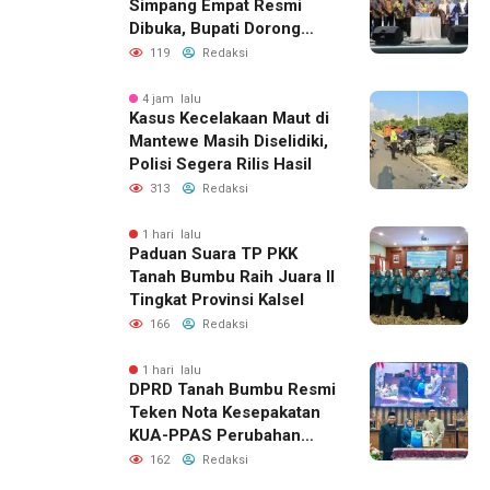
Simpang Empat Resmi
Dibuka, Bupati Dorong
Lahirnya Generasi Qur’ani
119
Redaksi
4 jam lalu
Kasus Kecelakaan Maut di
Mantewe Masih Diselidiki,
Polisi Segera Rilis Hasil
313
Redaksi
1 hari lalu
Paduan Suara TP PKK
Tanah Bumbu Raih Juara II
Tingkat Provinsi Kalsel
166
Redaksi
1 hari lalu
DPRD Tanah Bumbu Resmi
Teken Nota Kesepakatan
KUA-PPAS Perubahan
APBD 2026
162
Redaksi