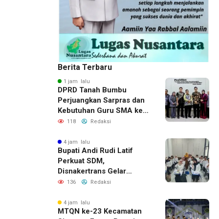
Berita Terbaru
1 jam lalu
DPRD Tanah Bumbu
Perjuangkan Sarpras dan
Kebutuhan Guru SMA ke
Pemprov Kalsel
118
Redaksi
4 jam lalu
Bupati Andi Rudi Latif
Perkuat SDM,
Disnakertrans Gelar
Pelatihan Desain Grafis
136
Redaksi
dan Barbershop
4 jam lalu
MTQN ke-23 Kecamatan