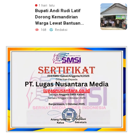
1 hari lalu
Bupati Andi Rudi Latif
Dorong Kemandirian
Warga Lewat Bantuan
Usaha Ekonomi Produktif
168
Redaksi