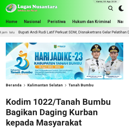
Kamis, 06 Agu 2026
Home
Nasional
Peristiwa
Hukum dan Kriminal
Narko
Andi Rudi Latif Perkuat SDM, Disnakertrans Gelar Pelatihan Desain Grafis dan
Beranda
Kalimantan Selatan
Tanah Bumbu
Kodim 1022/Tanah Bumbu
Bagikan Daging Kurban
kepada Masyarakat