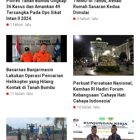
TMMD di Tanbu, Rehab
Polres Tanah Bumbu Ungkap
Rumah Sasaran Kedua
36 Kasus dan Amankan 49
Dimulai
Tersangka Pada Ops Sikat
Intan II 2024.
3 tahun lalu
1 tahun lalu
Basarnas Banjarmasin
Lakukan Operasi Pencarian
Helikopter yang Hilang
Perkuat Persatuan Nasional,
Kontak di Tanah Bumbu
Kemhan RI Hadiri Forum
11 bulan lalu
Kebangsaan ‘Cahaya Hati
Cahaya Indonesia’
10 bulan lalu