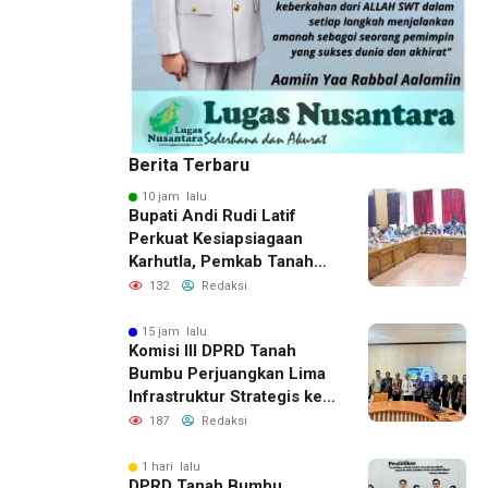
Berita Terbaru
10 jam lalu
Bupati Andi Rudi Latif
Perkuat Kesiapsiagaan
Karhutla, Pemkab Tanah
Bumbu Aktifkan Posko
132
Redaksi
Siaga Darurat
15 jam lalu
Komisi III DPRD Tanah
Bumbu Perjuangkan Lima
Infrastruktur Strategis ke
BPJN XI Banjarmasin
187
Redaksi
1 hari lalu
DPRD Tanah Bumbu