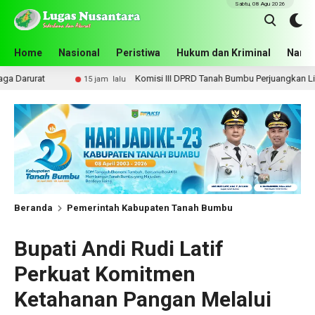
Sabtu, 08 Agu 2026
Home
Nasional
Peristiwa
Hukum dan Kriminal
Narko
Komisi III DPRD Tanah Bumbu Perjuangkan Lima Infrastruktur Str
15 jam lalu
Beranda
Pemerintah Kabupaten Tanah Bumbu
Bupati Andi Rudi Latif
Perkuat Komitmen
Ketahanan Pangan Melalui