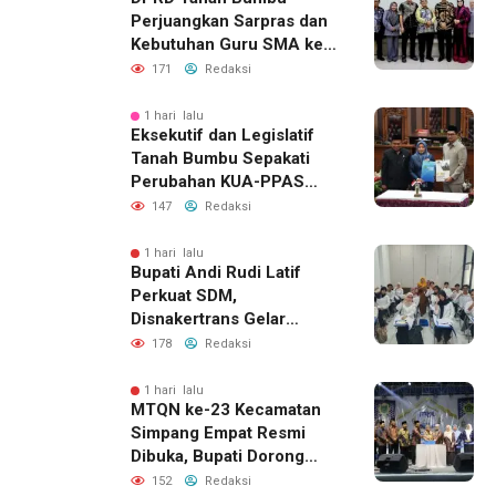
Perjuangkan Sarpras dan
Kebutuhan Guru SMA ke
Pemprov Kalsel
171
Redaksi
1 hari lalu
Eksekutif dan Legislatif
Tanah Bumbu Sepakati
Perubahan KUA-PPAS
2026, Perkuat Sinergi
147
Redaksi
Pembangunan Daerah
1 hari lalu
Bupati Andi Rudi Latif
Perkuat SDM,
Disnakertrans Gelar
Pelatihan Desain Grafis
178
Redaksi
dan Barbershop
1 hari lalu
MTQN ke-23 Kecamatan
Simpang Empat Resmi
Dibuka, Bupati Dorong
Lahirnya Generasi Qur’ani
152
Redaksi