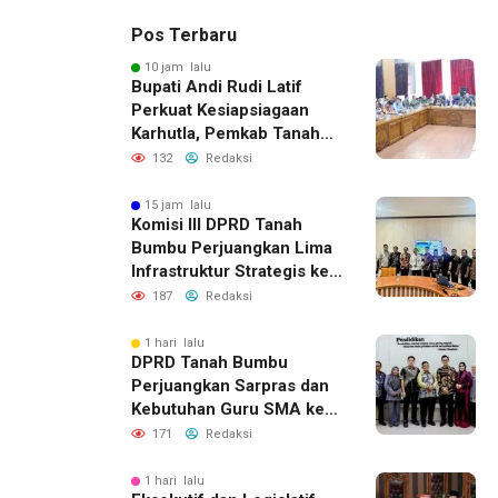
Pos Terbaru
10 jam lalu
Bupati Andi Rudi Latif
Perkuat Kesiapsiagaan
Karhutla, Pemkab Tanah
Bumbu Aktifkan Posko
132
Redaksi
Siaga Darurat
15 jam lalu
Komisi III DPRD Tanah
Bumbu Perjuangkan Lima
Infrastruktur Strategis ke
BPJN XI Banjarmasin
187
Redaksi
1 hari lalu
DPRD Tanah Bumbu
Perjuangkan Sarpras dan
Kebutuhan Guru SMA ke
Pemprov Kalsel
171
Redaksi
1 hari lalu