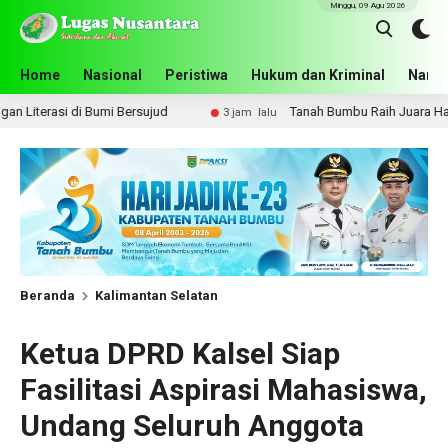
Minggu, 09 Agu 2026
Home
Nasional
Peristiwa
Hukum dan Kriminal
Narko
i Bersujud
Tanah Bumbu Raih Juara Harapan 2 Lomba Masa
3 jam lalu
Beranda
Kalimantan Selatan
Ketua DPRD Kalsel Siap
Fasilitasi Aspirasi Mahasiswa,
Undang Seluruh Anggota