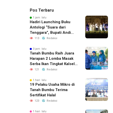
Pos Terbaru
1 jam lalu
Hadiri Launching Buku
Antologi “Suara dari
Tenggara”, Bupati Andi
Rudi Latif Apresiasi
113
Redaksi
Perkembangan Literasi di
Bumi Bersujud
3 jam lalu
Tanah Bumbu Raih Juara
Harapan 2 Lomba Masak
Serba Ikan Tingkat Kalsel
2026
121
Redaksi
1 hari lalu
19 Pelaku Usaha Mikro di
Tanah Bumbu Terima
Sertifikat Halal
123
Redaksi
1 hari lalu