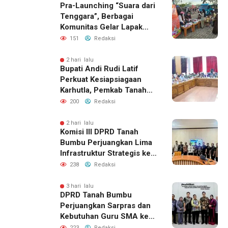
Pra-Launching “Suara dari
Tenggara”, Berbagai
Komunitas Gelar Lapak
Baca di Bandara Bersujud
151
Redaksi
2 hari lalu
Bupati Andi Rudi Latif
Perkuat Kesiapsiagaan
Karhutla, Pemkab Tanah
Bumbu Aktifkan Posko
200
Redaksi
Siaga Darurat
2 hari lalu
Komisi III DPRD Tanah
Bumbu Perjuangkan Lima
Infrastruktur Strategis ke
BPJN XI Banjarmasin
238
Redaksi
3 hari lalu
DPRD Tanah Bumbu
Perjuangkan Sarpras dan
Kebutuhan Guru SMA ke
Pemprov Kalsel
223
Redaksi