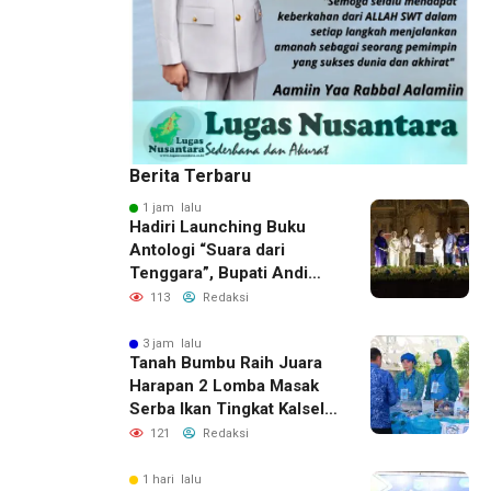
Berita Terbaru
1 jam lalu
Hadiri Launching Buku
Antologi “Suara dari
Tenggara”, Bupati Andi
Rudi Latif Apresiasi
113
Redaksi
Perkembangan Literasi di
Bumi Bersujud
3 jam lalu
Tanah Bumbu Raih Juara
Harapan 2 Lomba Masak
Serba Ikan Tingkat Kalsel
2026
121
Redaksi
1 hari lalu