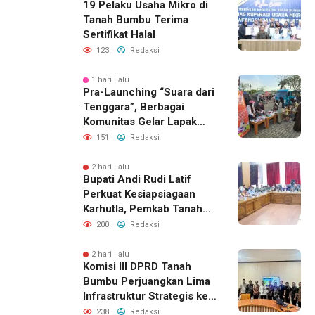
19 Pelaku Usaha Mikro di
Tanah Bumbu Terima
Sertifikat Halal
123
Redaksi
1 hari lalu
Pra-Launching “Suara dari
Tenggara”, Berbagai
Komunitas Gelar Lapak
Baca di Bandara Bersujud
151
Redaksi
2 hari lalu
Bupati Andi Rudi Latif
Perkuat Kesiapsiagaan
Karhutla, Pemkab Tanah
Bumbu Aktifkan Posko
200
Redaksi
Siaga Darurat
2 hari lalu
Komisi III DPRD Tanah
Bumbu Perjuangkan Lima
Infrastruktur Strategis ke
BPJN XI Banjarmasin
238
Redaksi