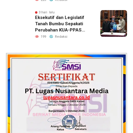
3 hari lalu
Eksekutif dan Legislatif
Tanah Bumbu Sepakati
Perubahan KUA-PPAS
2026, Perkuat Sinergi
199
Redaksi
Pembangunan Daerah