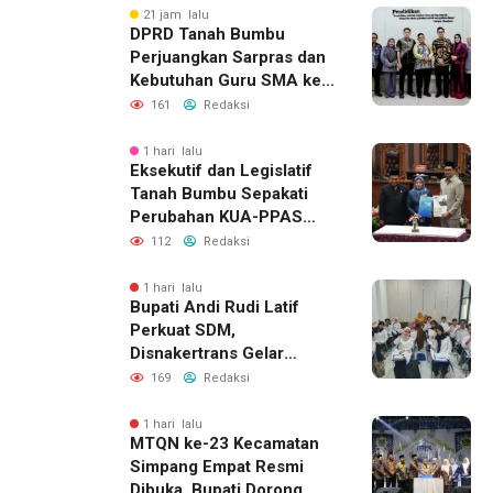
21 jam lalu
DPRD Tanah Bumbu
Perjuangkan Sarpras dan
Kebutuhan Guru SMA ke
Pemprov Kalsel
161
Redaksi
1 hari lalu
Eksekutif dan Legislatif
Tanah Bumbu Sepakati
Perubahan KUA-PPAS
2026, Perkuat Sinergi
112
Redaksi
Pembangunan Daerah
1 hari lalu
Bupati Andi Rudi Latif
Perkuat SDM,
Disnakertrans Gelar
Pelatihan Desain Grafis
169
Redaksi
dan Barbershop
1 hari lalu
MTQN ke-23 Kecamatan
Simpang Empat Resmi
Dibuka, Bupati Dorong