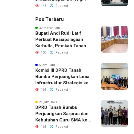
Lahirnya Generasi Qur’ani
143
Redaksi
Pos Terbaru
32 menit lalu
Bupati Andi Rudi Latif
Perkuat Kesiapsiagaan
Karhutla, Pemkab Tanah
Bumbu Aktifkan Posko
105
Redaksi
Siaga Darurat
5 jam lalu
Komisi III DPRD Tanah
Bumbu Perjuangkan Lima
Infrastruktur Strategis ke
BPJN XI Banjarmasin
161
Redaksi
21 jam lalu
DPRD Tanah Bumbu
Perjuangkan Sarpras dan
Kebutuhan Guru SMA ke
Pemprov Kalsel
161
Redaksi