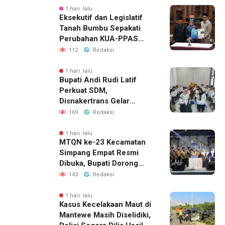
1 hari lalu
Eksekutif dan Legislatif
Tanah Bumbu Sepakati
Perubahan KUA-PPAS
2026, Perkuat Sinergi
112
Redaksi
Pembangunan Daerah
1 hari lalu
Bupati Andi Rudi Latif
Perkuat SDM,
Disnakertrans Gelar
Pelatihan Desain Grafis
169
Redaksi
dan Barbershop
1 hari lalu
MTQN ke-23 Kecamatan
Simpang Empat Resmi
Dibuka, Bupati Dorong
Lahirnya Generasi Qur’ani
143
Redaksi
1 hari lalu
Kasus Kecelakaan Maut di
Mantewe Masih Diselidiki,