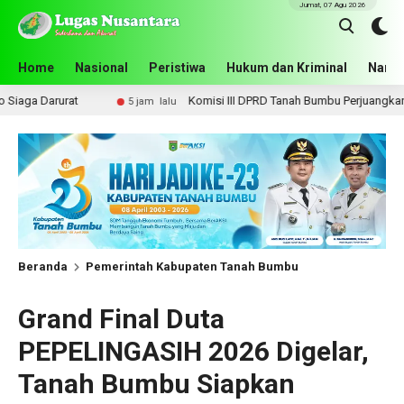
Jumat, 07 Agu 2026
Home
Nasional
Peristiwa
Hukum dan Kriminal
Narko
Komisi III DPRD Tanah Bumbu Perjuangkan Lima Infrastruktur
5 jam lalu
Beranda
Pemerintah Kabupaten Tanah Bumbu
Grand Final Duta
PEPELINGASIH 2026 Digelar,
Tanah Bumbu Siapkan