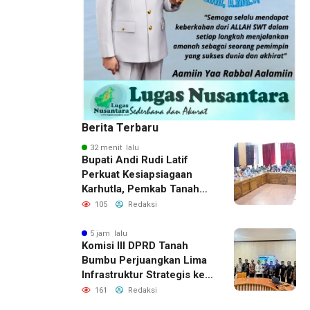
Berita Terbaru
32 menit lalu
Bupati Andi Rudi Latif
Perkuat Kesiapsiagaan
Karhutla, Pemkab Tanah
Bumbu Aktifkan Posko
105
Redaksi
Siaga Darurat
5 jam lalu
Komisi III DPRD Tanah
Bumbu Perjuangkan Lima
Infrastruktur Strategis ke
BPJN XI Banjarmasin
161
Redaksi