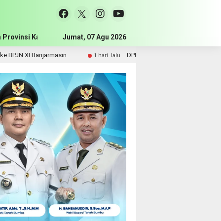
 Provinsi Kalimantan Selatan
Jumat, 07 Agu 2026
Pemerintah Kabupaten Tanah Bum
anjarmasin
DPRD Tanah Bumbu Perjuangkan Sarpras dan 
1 hari lalu