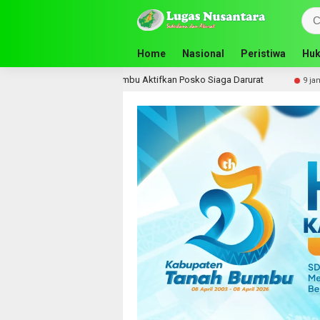
Home
Nasional
Peristiwa
Huk
, Pemkab Tanah Bumbu Aktifkan Posko Siaga Darurat
Komis
9 jam lalu