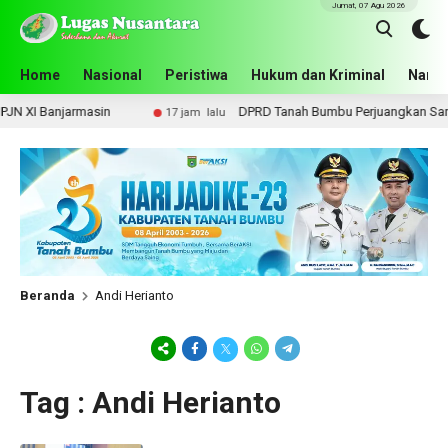
Jumat, 07 Agu 2026
Home
Nasional
Peristiwa
Hukum dan Kriminal
Narko
 XI Banjarmasin
DPRD Tanah Bumbu Perjuangkan Sarpra
17 jam lalu
Beranda
Andi Herianto
Tag : Andi Herianto