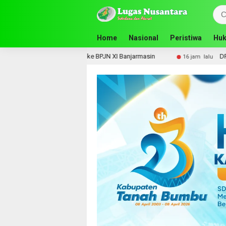
Home
Nasional
Peristiwa
Huk
struktur Strategis ke BPJN XI Banjarmasin
DPRD Tanah B
16 jam lalu