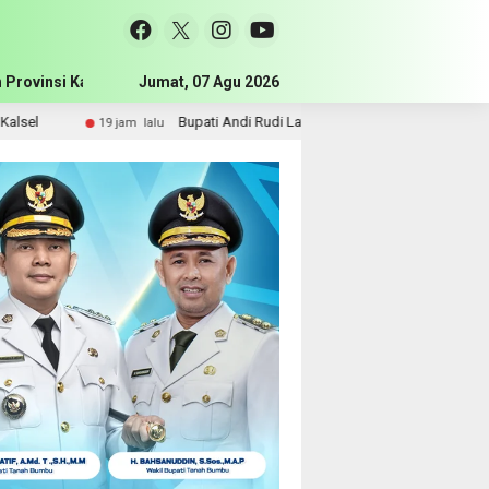
 Provinsi Kalimantan Selatan
Jumat, 07 Agu 2026
Pemerintah Kabupaten Tanah Bum
Bupati Andi Rudi Latif Perkuat SDM, Disnakertrans Gelar Pel
19 jam lalu