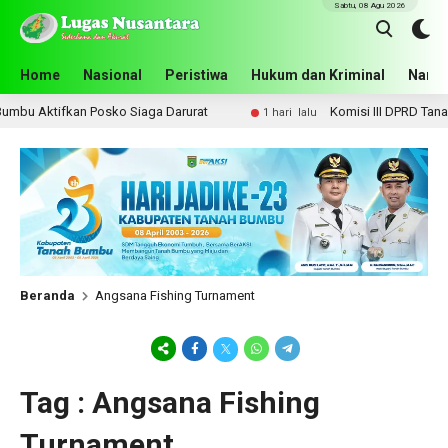
Sabtu, 08 Agu 2026
Home
Nasional
Peristiwa
Hukum dan Kriminal
Narko
bu Aktifkan Posko Siaga Darurat
Komisi III DPRD Tanah B
1 hari lalu
Beranda
Angsana Fishing Turnament
Tag : Angsana Fishing
Turnament