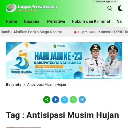
Sabtu, 08 Agu 2026
Home
Nasional
Peristiwa
Hukum dan Kriminal
Narko
umbu Aktifkan Posko Siaga Darurat
Komisi III DPRD Tana
15 jam lalu
Beranda
Antisipasi Musim Hujan
Tag : Antisipasi Musim Hujan