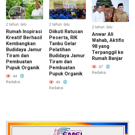
2 tahun lalu
2 tahun lalu
2 tahun lalu
Rumah Inspirasi
Diikuti Ratusan
Anwar Ali
Kreatif Berhasil
Peserta, RIK
Wahab, Aktifis
Kembangkan
Tanbu Gelar
98 yang
Budidaya Jamur
Pelatihan
Terpanggil ke
Tiram dan
Budidaya Jamur
Rumah Banjar
Pembuatan
Tiram dan
47
Pupuk Organik
Pembuatan
Redaksi
Pupuk Organik
44
Redaksi
49
Redaksi