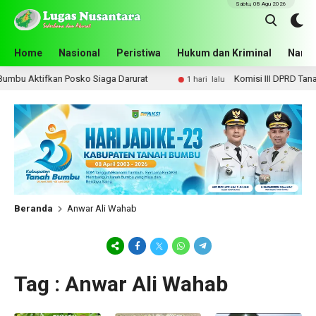
Sabtu, 08 Agu 2026
Home
Nasional
Peristiwa
Hukum dan Kriminal
Narko
mbu Aktifkan Posko Siaga Darurat
Komisi III DPRD Tanah 
1 hari lalu
Beranda
Anwar Ali Wahab
Tag : Anwar Ali Wahab