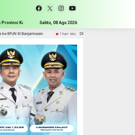
 Provinsi Kalimantan Selatan
Sabtu, 08 Agu 2026
Pemerintah Kabupaten Tanah Bum
Banjarmasin
DPRD Tanah Bumbu Perjuangkan Sarpras dan
1 hari lalu