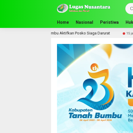
Home
Nasional
Peristiwa
Huk
, Pemkab Tanah Bumbu Aktifkan Posko Siaga Darurat
Komi
15 jam lalu