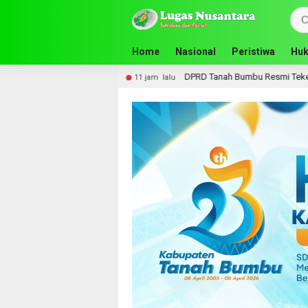
Home
Nasional
Peristiwa
Huk
si Kalsel
DPRD Tanah Bumbu Resmi Teken Nota Kesep
11 jam lalu