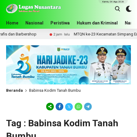
Kamis, 06 Agu 2026
Home
Nasional
Peristiwa
Hukum dan Kriminal
Narko
is dan Barbershop
MTQN ke-23 Kecamatan Simpang Empat R
2 jam lalu
Beranda
Babinsa Kodim Tanah Bumbu
Tag : Babinsa Kodim Tanah
Bumbu