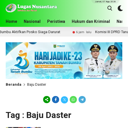
Jumat, 07 Agu 2026
Home
Nasional
Peristiwa
Hukum dan Kriminal
Narko
mbu Aktifkan Posko Siaga Darurat
Komisi III DPRD Tanah 
6 jam lalu
Beranda
Baju Daster
Tag : Baju Daster