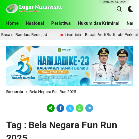
Minggu, 09 Agu 2026
Home
Nasional
Peristiwa
Hukum dan Kriminal
Narko
ca di Bandara Bersujud
Bupati Andi Rudi Latif Perkuat K
1 hari lalu
Beranda
Bela Negara Fun Run 2025
Tag : Bela Negara Fun Run
2025