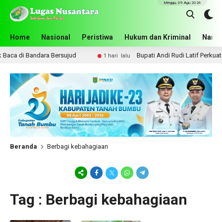
Minggu, 09 Agu 2026
Home
Nasional
Peristiwa
Hukum dan Kriminal
Narko
ca di Bandara Bersujud
Bupati Andi Rudi Latif Perkuat K
1 hari lalu
Beranda
Berbagi kebahagiaan
Tag : Berbagi kebahagiaan