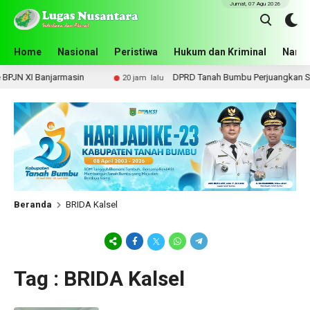
Jumat, 07 Agu 2026
Home
Nasional
Peristiwa
Hukum dan Kriminal
Narko
PJN XI Banjarmasin
DPRD Tanah Bumbu Perjuangkan Sarp
20 jam lalu
Beranda
BRIDA Kalsel
Tag : BRIDA Kalsel