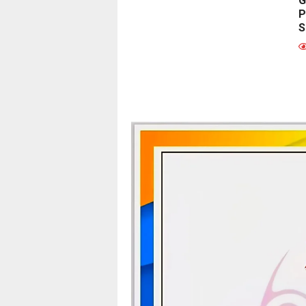
G
P
S