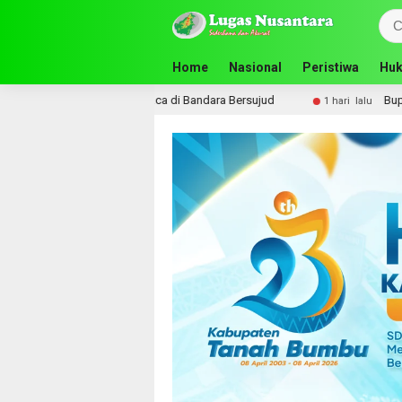
Home
Nasional
Peristiwa
Huk
s Gelar Lapak Baca di Bandara Bersujud
Bupati Andi Rudi
1 hari lalu