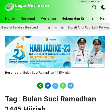
Minggu, 09 Agu 2026
Home
Nasional
Peristiwa
Hukum dan Kriminal
Narko
aca di Bandara Bersujud
Bupati Andi Rudi Latif Perkuat 
1 hari lalu
Beranda
Bulan Suci Ramadhan 1445 Hijriah
Tag : Bulan Suci Ramadhan
1445 Hijriah