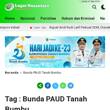
Jumat, 07 Agu 2026
Home
Nasional
Peristiwa
Hukum dan Kriminal
Narko
ov Kalsel
Bupati Andi Rudi Latif Perkuat SDM, Disnakertr
7 jam lalu
Beranda
Bunda PAUD Tanah Bumbu
Tag : Bunda PAUD Tanah
Bumbu