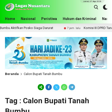
Jumat, 07 Agu 2026
Home
Nasional
Peristiwa
Hukum dan Kriminal
Narko
mbu Aktifkan Posko Siaga Darurat
Komisi III DPRD Tanah 
7 jam lalu
Beranda
Calon Bupati Tanah Bumbu
Tag : Calon Bupati Tanah
Bumbu