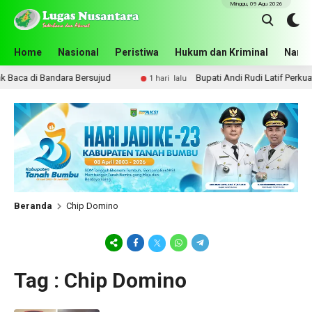
Minggu, 09 Agu 2026
Home
Nasional
Peristiwa
Hukum dan Kriminal
Narko
Baca di Bandara Bersujud
Bupati Andi Rudi Latif Perkuat
1 hari lalu
Beranda
Chip Domino
Tag : Chip Domino