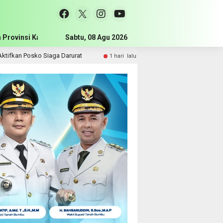
 Provinsi Kalimantan Selatan
Sabtu, 08 Agu 2026
Pemerintah Kabupaten Tanah Bum
o Siaga Darurat
Komisi III DPRD Tanah Bumbu Perjuangkan
1 hari lalu