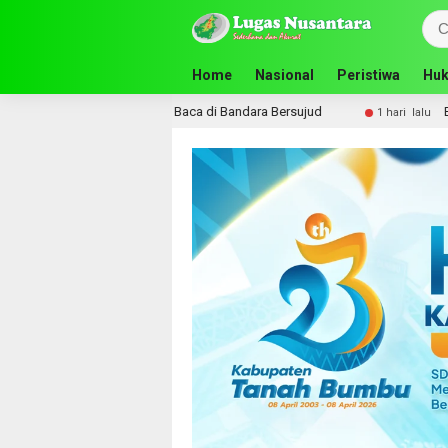
Home
Nasional
Peristiwa
Huk
itas Gelar Lapak Baca di Bandara Bersujud
Bupati Andi R
1 hari lalu