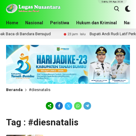
Sabtu, 08 Agu 2026
Home
Nasional
Peristiwa
Hukum dan Kriminal
Narko
 Baca di Bandara Bersujud
Bupati Andi Rudi Latif Perku
23 jam lalu
Beranda
#diesnatalis
Tag : #diesnatalis