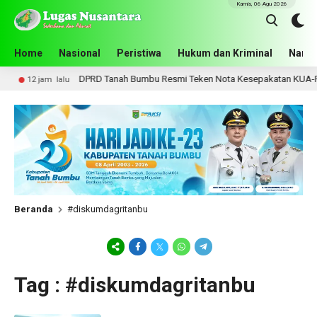
Kamis, 06 Agu 2026
Home
Nasional
Peristiwa
Hukum dan Kriminal
Narko
DPRD Tanah Bumbu Resmi Teken Nota Kesepakatan KUA-PPA
12 jam lalu
Beranda
#diskumdagritanbu
Tag : #diskumdagritanbu