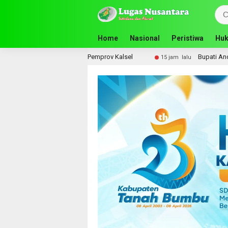
Home
Nasional
Peristiwa
Huk
an Guru SMA ke Pemprov Kalsel
Bupati Andi Rudi Latif 
15 jam lalu