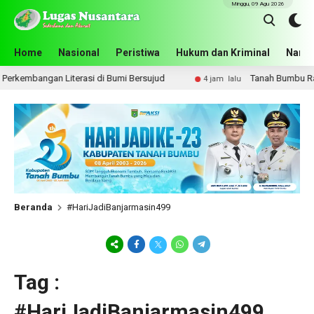
Minggu, 09 Agu 2026
Home
Nasional
Peristiwa
Hukum dan Kriminal
Narko
erkembangan Literasi di Bumi Bersujud
Tanah Bumbu Raih 
4 jam lalu
Beranda
#HariJadiBanjarmasin499
Tag :
#HariJadiBanjarmasin499