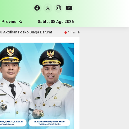
 Provinsi Kalimantan Selatan
Sabtu, 08 Agu 2026
Pemerintah Kabupaten Tanah Bum
sko Siaga Darurat
Komisi III DPRD Tanah Bumbu Perjuangk
1 hari lalu