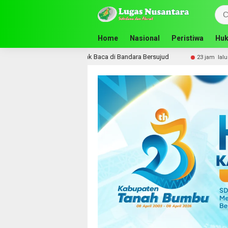
Home
Nasional
Peristiwa
Huk
nitas Gelar Lapak Baca di Bandara Bersujud
Bupati Andi
23 jam lalu