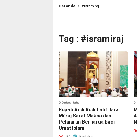
Beranda
#isramiraj
Tag : #isramiraj
6
6 bulan lalu
M
Bupati Andi Rudi Latif: Isra
A
Mi’raj Sarat Makna dan
N
Pelajaran Berharga bagi
Umat Islam
97
Redaksi