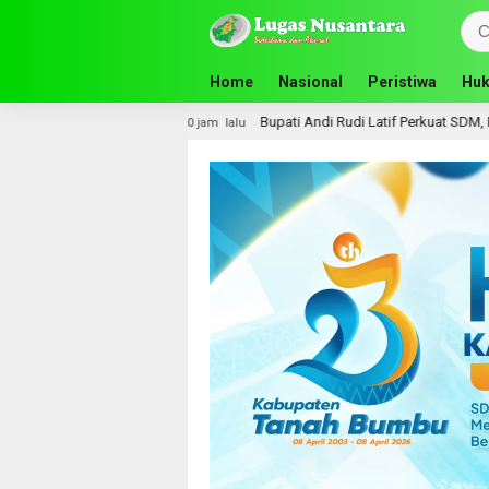
Home
Nasional
Peristiwa
Huk
alsel
Bupati Andi Rudi Latif Perkuat SDM, Disnakertrans
10 jam lalu