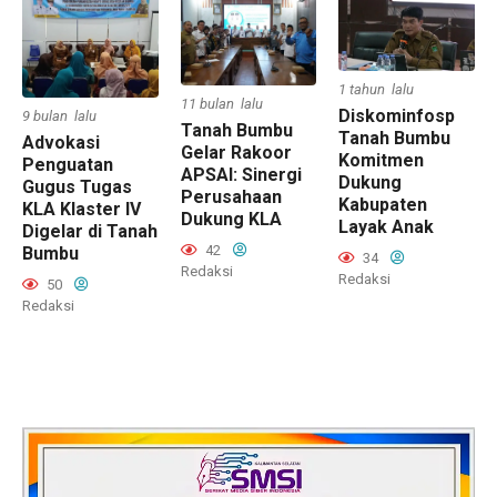
1 tahun lalu
11 bulan lalu
Diskominfosp
9 bulan lalu
Tanah Bumbu
Tanah Bumbu
Advokasi
Gelar Rakoor
Komitmen
Penguatan
APSAI: Sinergi
Dukung
Gugus Tugas
Perusahaan
Kabupaten
KLA Klaster IV
Dukung KLA
Layak Anak
Digelar di Tanah
42
Bumbu
34
Redaksi
Redaksi
50
Redaksi