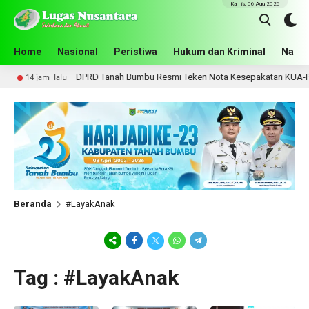
Kamis, 06 Agu 2026
Home
Nasional
Peristiwa
Hukum dan Kriminal
Narko
DPRD Tanah Bumbu Resmi Teken Nota Kesepakatan KUA-PPAS
14 jam lalu
Beranda
#LayakAnak
Tag : #LayakAnak