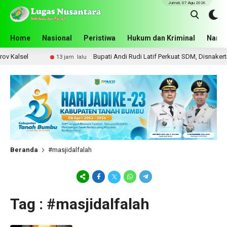
Jumat, 07 Agu 2026
Home
Nasional
Peristiwa
Hukum dan Kriminal
Narko
Kalsel
Bupati Andi Rudi Latif Perkuat SDM, Disnakertran
13 jam lalu
Beranda
#masjidalfalah
Tag : #masjidalfalah