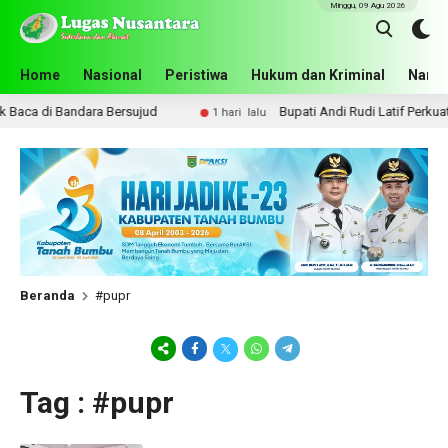
Minggu, 09 Agu 2026
Home
Nasional
Peristiwa
Hukum dan Kriminal
Narko
aca di Bandara Bersujud
Bupati Andi Rudi Latif Perkuat 
1 hari lalu
Beranda
#pupr
Tag : #pupr