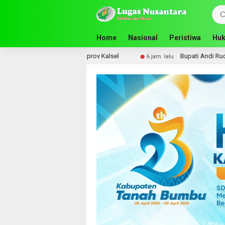
Home
Nasional
Peristiwa
Huk
uru SMA ke Pemprov Kalsel
Bupati Andi Rudi Latif Perku
6 jam lalu