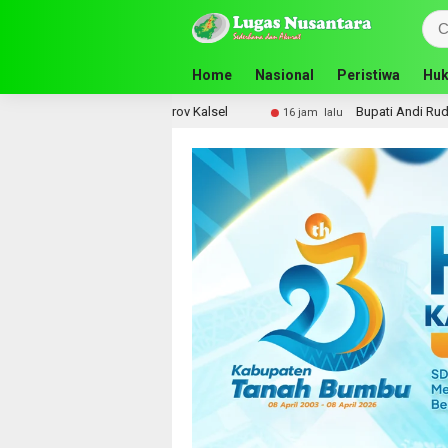
Home
Nasional
Peristiwa
Huk
u SMA ke Pemprov Kalsel
Bupati Andi Rudi Latif Perkua
16 jam lalu