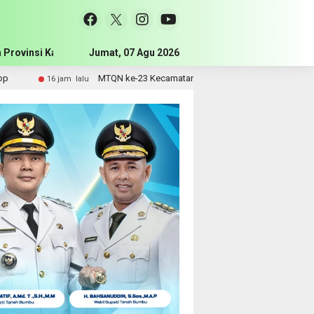
 Provinsi Kalimantan Selatan
Jumat, 07 Agu 2026
Pemerintah Kabupaten Tanah Bum
MTQN ke-23 Kecamatan Simpang Empat Resmi Dibuka, Bupati Doron
 jam lalu