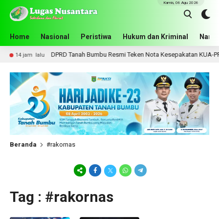
Kamis, 06 Agu 2026
Home
Nasional
Peristiwa
Hukum dan Kriminal
Narko
DPRD Tanah Bumbu Resmi Teken Nota Kesepakatan KUA-PPAS
14 jam lalu
Beranda
#rakornas
Tag : #rakornas