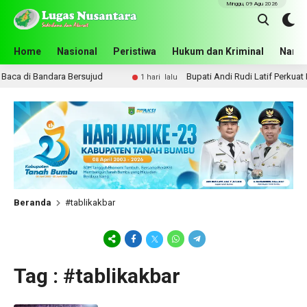
Minggu, 09 Agu 2026
Home
Nasional
Peristiwa
Hukum dan Kriminal
Narko
ca di Bandara Bersujud
Bupati Andi Rudi Latif Perkuat K
1 hari lalu
Beranda
#tablikakbar
Tag : #tablikakbar