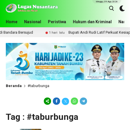
Minggu, 09 Agu 2026
Home
Nasional
Peristiwa
Hukum dan Kriminal
Narko
Bandara Bersujud
Bupati Andi Rudi Latif Perkuat Kesiaps
1 hari lalu
Beranda
#taburbunga
Tag : #taburbunga