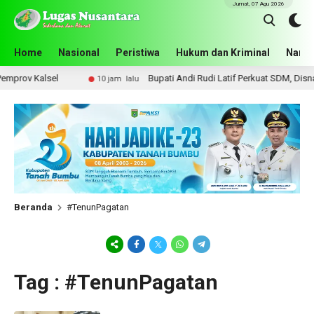
Jumat, 07 Agu 2026
Home
Nasional
Peristiwa
Hukum dan Kriminal
Narko
rov Kalsel
Bupati Andi Rudi Latif Perkuat SDM, Disnake
10 jam lalu
Beranda
#TenunPagatan
Tag : #TenunPagatan