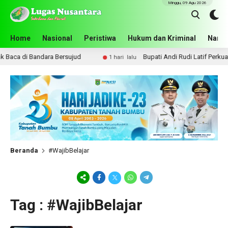
Minggu, 09 Agu 2026
Home
Nasional
Peristiwa
Hukum dan Kriminal
Narko
aca di Bandara Bersujud
Bupati Andi Rudi Latif Perkuat 
1 hari lalu
Beranda
#WajibBelajar
Tag : #WajibBelajar