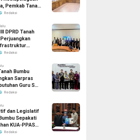
la, Pemkab Tanah
Aktifkan Posko
Redaksi
Darurat
lalu
 III DPRD Tanah
Perjuangkan
frastruktur
gis ke BPJN XI
Redaksi
masin
alu
Tanah Bumbu
ngkan Sarpras
butuhan Guru SMA
prov Kalsel
Redaksi
alu
if dan Legislatif
Bumbu Sepakati
ahan KUA-PPAS
Perkuat Sinergi
Redaksi
ngunan Daerah