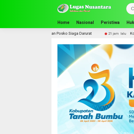
Home
Nasional
Peristiwa
Huk
Aktifkan Posko Siaga Darurat
Komisi III DPRD Tanah Bum
21 jam lalu