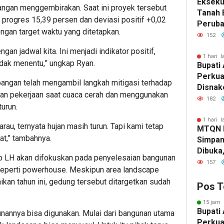
Eksekut
ngan menggembirakan. Saat ini proyek tersebut
Tanah 
progres 15,39 persen dan deviasi positif +0,02
Perub
ngan target waktu yang ditetapkan.
2026, 
152
Pemba
gan jadwal kita. Ini menjadi indikator positif,
1 hari l
idak menentu,” ungkap Ryan.
Bupati 
Perkua
lapangan telah mengambil langkah mitigasi terhadap
Disnak
an pekerjaan saat cuaca cerah dan menggunakan
Pelatih
182
turun.
dan Ba
1 hari l
, ternyata hujan masih turun. Tapi kami tetap
MTQN 
at,” tambahnya.
Simpan
Dibuka
 LH akan difokuskan pada penyelesaian bangunan
Lahirn
157
, seperti powerhouse. Meskipun area landscape
Qur’ani
an tahun ini, gedung tersebut ditargetkan sudah
Pos T
15 jam 
Bupati 
unannya bisa digunakan. Mulai dari bangunan utama
Perkua