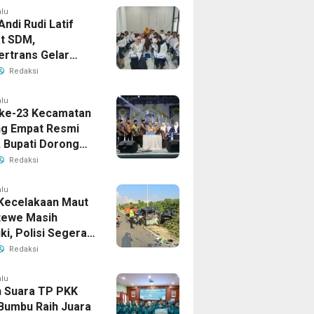
alu
Andi Rudi Latif
t SDM,
ertrans Gelar
an Desain Grafis
Redaksi
rbershop
alu
ke-23 Kecamatan
g Empat Resmi
, Bupati Dorong
ya Generasi
Redaksi
alu
Kecelakaan Maut
tewe Masih
iki, Polisi Segera
sil
Redaksi
alu
 Suara TP PKK
Bumbu Raih Juara