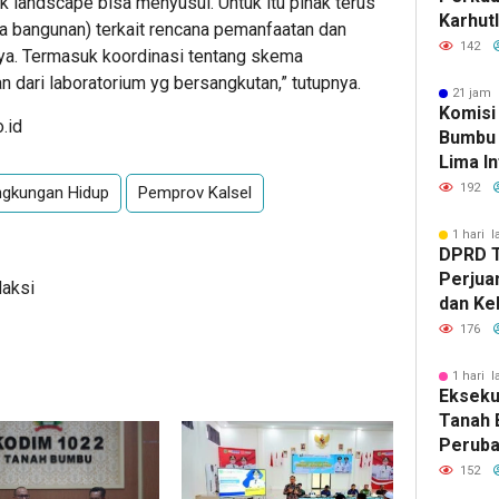
 landscape bisa menyusul. Untuk itu pihak terus
Karhut
a bangunan) terkait rencana pemanfaatan dan
Bumbu 
142
ya. Termasuk koordinasi tentang skema
Siaga 
n dari laboratorium yg bersangkutan,” tutupnya.
21 jam 
Komisi
.id
Bumbu 
Lima In
Strate
192
ngkungan Hidup
Pemprov Kalsel
Banjar
1 hari l
DPRD 
Perjua
daksi
dan Ke
ke Pem
176
1 hari l
Eksekut
Tanah 
Perub
2026, 
152
Pemba