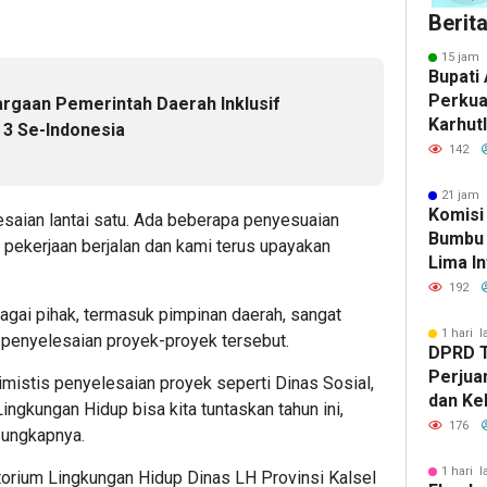
Berit
15 jam 
Bupati 
Perkua
argaan Pemerintah Daerah Inklusif
Karhut
k 3 Se-Indonesia
Bumbu 
142
Siaga 
21 jam 
Komisi
aian lantai satu. Ada beberapa penyesuaian
Bumbu 
 pekerjaan berjalan dan kami terus upayakan
Lima In
Strate
192
Banjar
gai pihak, termasuk pimpinan daerah, sangat
1 hari l
penyelesaian proyek-proyek tersebut.
DPRD 
Perjua
imistis penyelesaian proyek seperti Dinas Sosial,
dan Ke
ngkungan Hidup bisa kita tuntaskan tahun ini,
ke Pem
176
 ungkapnya.
1 hari l
orium Lingkungan Hidup Dinas LH Provinsi Kalsel