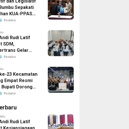
if dan Legislatif
Bumbu Sepakati
ahan KUA-PPAS
Perkuat Sinergi
Redaksi
ngunan Daerah
alu
Andi Rudi Latif
t SDM,
ertrans Gelar
an Desain Grafis
Redaksi
rbershop
alu
ke-23 Kecamatan
g Empat Resmi
, Bupati Dorong
ya Generasi
Redaksi
erbaru
lalu
Andi Rudi Latif
t Kesiapsiagaan