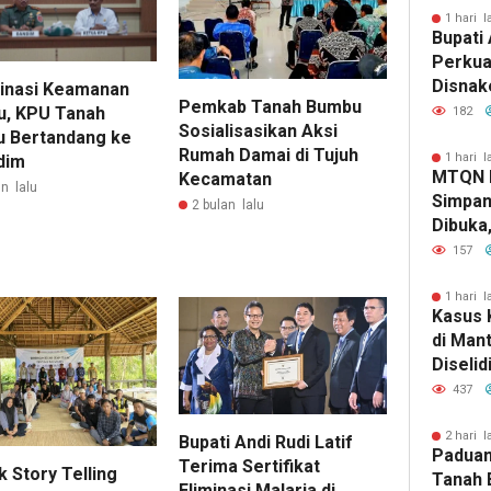
1 hari l
Bupati 
Perkua
Disnak
inasi Keamanan
Pemkab Tanah Bumbu
Pelatih
u, KPU Tanah
182
Sosialisasikan Aksi
dan Ba
 Bertandang ke
Rumah Damai di Tujuh
1 hari l
dim
MTQN 
Kecamatan
n lalu
Simpan
2 bulan lalu
Dibuka
Lahirn
157
Qur’ani
1 hari l
Kasus 
di Man
Diselid
Rilis Ha
437
2 hari l
Bupati Andi Rudi Latif
Paduan
Terima Sertifikat
 Story Telling
Tanah 
Eliminasi Malaria di