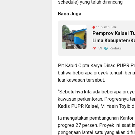
schedule) yang telah dirancang.
Baca Juga
11 bulan lalu
Pemprov Kalsel Tu
Lima Kabupaten/K
53
Redaksi
Plt Kabid Cipta Karya Dinas PUPR Pr
bahwa beberapa proyek tengah berja
luar kawasan tersebut.
“Sebetulnya kita ada beberapa proye
kawasan perkantoran. Progresnya teru
Kadis PUPR Kalsel, M. Yasin Toyib di
Ia mengatakan pembangunan Kantor D
progres 27 persen. Proyek ini saat 
pengerjaan lantai satu yang akan difu