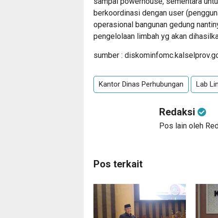
sampai powerhouse, sementara untuk
berkoordinasi dengan user (penggun
operasional bangunan gedung nantin
pengelolaan limbah yg akan dihasilka
sumber : diskominfomc.kalselprov.go
Kantor Dinas Perhubungan
Lab Li
Redaksi
Pos lain oleh Re
Pos terkait