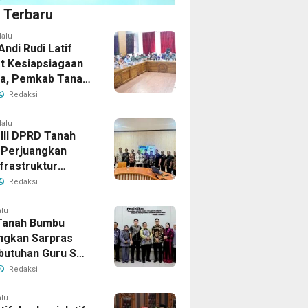
a Terbaru
lalu
Andi Rudi Latif
t Kesiapsiagaan
la, Pemkab Tanah
Aktifkan Posko
Redaksi
Darurat
lalu
 III DPRD Tanah
Perjuangkan
frastruktur
gis ke BPJN XI
Redaksi
masin
alu
Tanah Bumbu
ngkan Sarpras
butuhan Guru SMA
prov Kalsel
Redaksi
alu