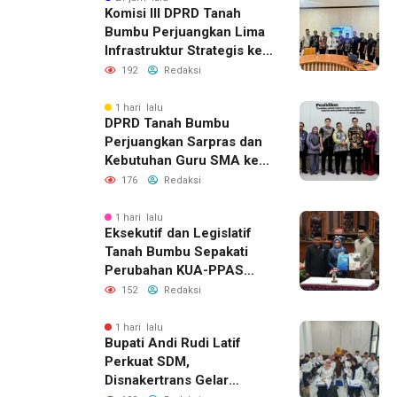
Komisi III DPRD Tanah
Bumbu Perjuangkan Lima
Infrastruktur Strategis ke
BPJN XI Banjarmasin
192
Redaksi
1 hari lalu
DPRD Tanah Bumbu
Perjuangkan Sarpras dan
Kebutuhan Guru SMA ke
Pemprov Kalsel
176
Redaksi
1 hari lalu
Eksekutif dan Legislatif
Tanah Bumbu Sepakati
Perubahan KUA-PPAS
2026, Perkuat Sinergi
152
Redaksi
Pembangunan Daerah
1 hari lalu
Bupati Andi Rudi Latif
Perkuat SDM,
Disnakertrans Gelar