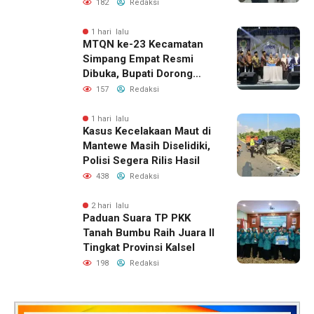
Pelatihan Desain Grafis
182
Redaksi
dan Barbershop
1 hari lalu
MTQN ke-23 Kecamatan
Simpang Empat Resmi
Dibuka, Bupati Dorong
Lahirnya Generasi Qur’ani
157
Redaksi
1 hari lalu
Kasus Kecelakaan Maut di
Mantewe Masih Diselidiki,
Polisi Segera Rilis Hasil
438
Redaksi
2 hari lalu
Paduan Suara TP PKK
Tanah Bumbu Raih Juara II
Tingkat Provinsi Kalsel
198
Redaksi