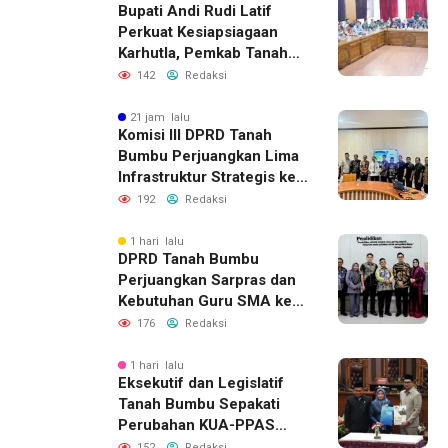
Bupati Andi Rudi Latif
Perkuat Kesiapsiagaan
Karhutla, Pemkab Tanah
Bumbu Aktifkan Posko
142
Redaksi
Siaga Darurat
21 jam lalu
Komisi III DPRD Tanah
Bumbu Perjuangkan Lima
Infrastruktur Strategis ke
BPJN XI Banjarmasin
192
Redaksi
1 hari lalu
DPRD Tanah Bumbu
Perjuangkan Sarpras dan
Kebutuhan Guru SMA ke
Pemprov Kalsel
176
Redaksi
1 hari lalu
Eksekutif dan Legislatif
Tanah Bumbu Sepakati
Perubahan KUA-PPAS
2026, Perkuat Sinergi
152
Redaksi