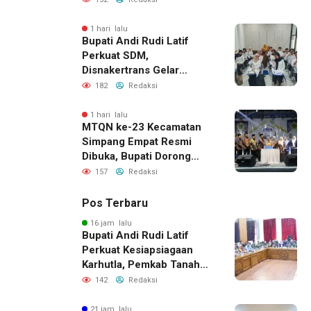
Pembangunan Daerah
1 hari lalu
Bupati Andi Rudi Latif
Perkuat SDM,
Disnakertrans Gelar
Pelatihan Desain Grafis
182
Redaksi
dan Barbershop
1 hari lalu
MTQN ke-23 Kecamatan
Simpang Empat Resmi
Dibuka, Bupati Dorong
Lahirnya Generasi Qur’ani
157
Redaksi
Pos Terbaru
16 jam lalu
Bupati Andi Rudi Latif
Perkuat Kesiapsiagaan
Karhutla, Pemkab Tanah
Bumbu Aktifkan Posko
142
Redaksi
Siaga Darurat
21 jam lalu