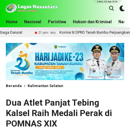
Sabtu, 08 Agu 2026
Home
Nasional
Peristiwa
Hukum dan Kriminal
Narko
Komisi III DPRD Tanah Bumbu Perjuangkan Lima Infrastruktur 
21 jam lalu
Beranda
Kalimantan Selatan
Dua Atlet Panjat Tebing
Kalsel Raih Medali Perak di
POMNAS XIX