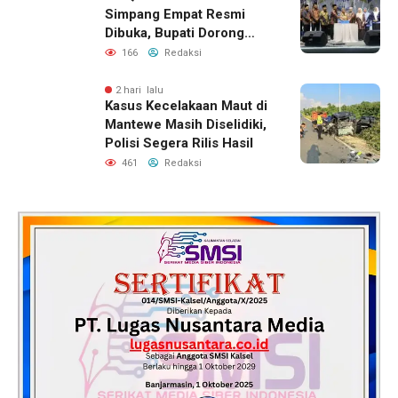
Simpang Empat Resmi
Dibuka, Bupati Dorong
Lahirnya Generasi Qur’ani
166
Redaksi
2 hari lalu
Kasus Kecelakaan Maut di
Mantewe Masih Diselidiki,
Polisi Segera Rilis Hasil
461
Redaksi