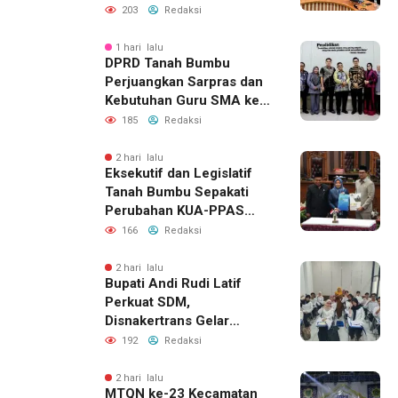
BPJN XI Banjarmasin
203
Redaksi
1 hari lalu
DPRD Tanah Bumbu
Perjuangkan Sarpras dan
Kebutuhan Guru SMA ke
Pemprov Kalsel
185
Redaksi
2 hari lalu
Eksekutif dan Legislatif
Tanah Bumbu Sepakati
Perubahan KUA-PPAS
2026, Perkuat Sinergi
166
Redaksi
Pembangunan Daerah
2 hari lalu
Bupati Andi Rudi Latif
Perkuat SDM,
Disnakertrans Gelar
Pelatihan Desain Grafis
192
Redaksi
dan Barbershop
2 hari lalu
MTQN ke-23 Kecamatan