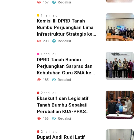
Bumbu Aktifkan Posko
157
Redaksi
Siaga Darurat
1 hari lalu
Komisi III DPRD Tanah
Bumbu Perjuangkan Lima
Infrastruktur Strategis ke
BPJN XI Banjarmasin
203
Redaksi
1 hari lalu
DPRD Tanah Bumbu
Perjuangkan Sarpras dan
Kebutuhan Guru SMA ke
Pemprov Kalsel
185
Redaksi
2 hari lalu
Eksekutif dan Legislatif
Tanah Bumbu Sepakati
Perubahan KUA-PPAS
2026, Perkuat Sinergi
166
Redaksi
Pembangunan Daerah
2 hari lalu
Bupati Andi Rudi Latif