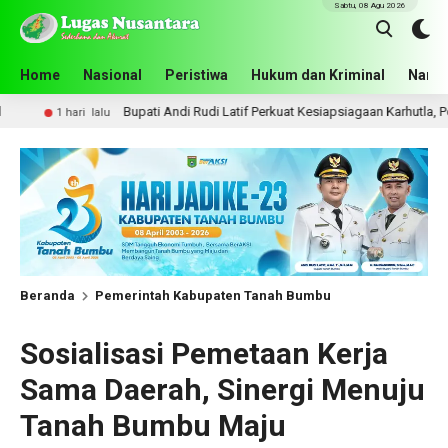
Sabtu, 08 Agu 2026
Home
Nasional
Peristiwa
Hukum dan Kriminal
Narko
Bupati Andi Rudi Latif Perkuat Kesiapsiagaan Karhutla, Pemkab Tanah Bumb
Beranda
Pemerintah Kabupaten Tanah Bumbu
Sosialisasi Pemetaan Kerja
Sama Daerah, Sinergi Menuju
Tanah Bumbu Maju