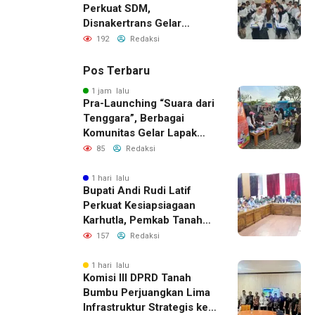
Perkuat SDM,
Disnakertrans Gelar
Pelatihan Desain Grafis
192
Redaksi
dan Barbershop
Pos Terbaru
1 jam lalu
Pra-Launching “Suara dari
Tenggara”, Berbagai
Komunitas Gelar Lapak
Baca di Bandara Bersujud
85
Redaksi
1 hari lalu
Bupati Andi Rudi Latif
Perkuat Kesiapsiagaan
Karhutla, Pemkab Tanah
Bumbu Aktifkan Posko
157
Redaksi
Siaga Darurat
1 hari lalu
Komisi III DPRD Tanah
Bumbu Perjuangkan Lima
Infrastruktur Strategis ke