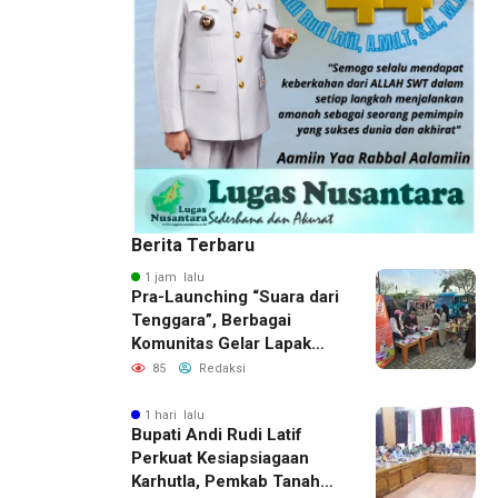
Berita Terbaru
1 jam lalu
Pra-Launching “Suara dari
Tenggara”, Berbagai
Komunitas Gelar Lapak
Baca di Bandara Bersujud
85
Redaksi
1 hari lalu
Bupati Andi Rudi Latif
Perkuat Kesiapsiagaan
Karhutla, Pemkab Tanah