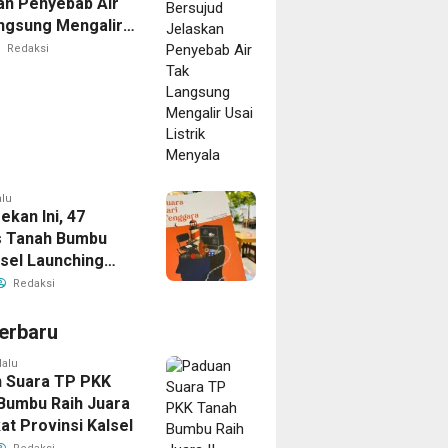
an Penyebab Air
ngsung Mengalir
strik Menyala
Redaksi
alu
ekan Ini, 47
s Tanah Bumbu
lsel Launching
i “Suara dari
Redaksi
ra”
erbaru
lalu
 Suara TP PKK
Bumbu Raih Juara
kat Provinsi Kalsel