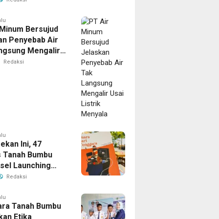
 Santunan Jasa
a dan Bansos
alu
 Minum Bersujud
 Tanah Bumbu
an Penyebab Air
ngsung Mengalir
strik Menyala
Redaksi
alu
ekan Ini, 47
s Tanah Bumbu
lsel Launching
i “Suara dari
Redaksi
ra”
alu
ara Tanah Bumbu
an Etika