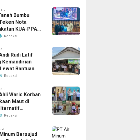
lalu
Tanah Bumbu
Teken Nota
akatan KUA-PPAS
han APBD 2026
Redaksi
lalu
Andi Rudi Latif
 Kemandirian
Lewat Bantuan
Ekonomi
Redaksi
tif
lalu
Ahli Waris Korban
kaan Maut di
lternatif
baru–Batulicin
Redaksi
 Santunan Jasa
a dan Bansos
alu
 Minum Bersujud
 Tanah Bumbu