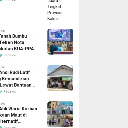
Redaksi
lalu
Tanah Bumbu
Teken Nota
akatan KUA-PPAS
han APBD 2026
Redaksi
lalu
Andi Rudi Latif
 Kemandirian
Lewat Bantuan
Ekonomi
Redaksi
tif
lalu
Ahli Waris Korban
kaan Maut di
lternatif
baru–Batulicin
Redaksi