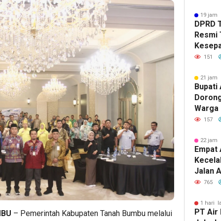
19 jam 
DPRD 
Resmi 
Kesep
Peruba
151
21 jam 
Bupati 
Dorong
Warga 
Usaha 
157
Produk
22 jam 
Empat 
Kecela
Jalan A
Banjar
765
Terima
Raharj
1 hari l
PT Air
MBU
– Pemerintah Kabupaten Tanah Bumbu melalui
Polres