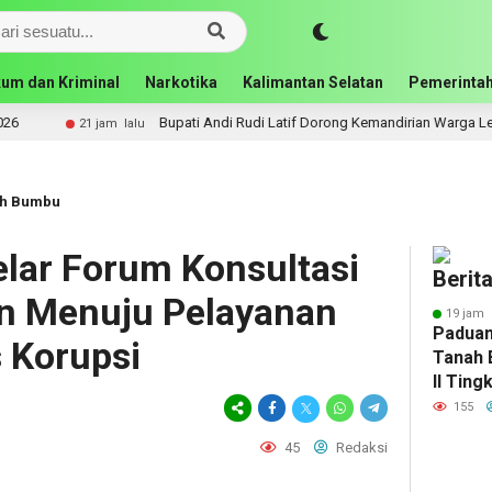
um dan Kriminal
Narkotika
Kalimantan Selatan
Pemerintah
Bupati Andi Rudi Latif Dorong Kemandirian Warga Lewat Bantuan Usaha Eko
ah Bumbu
lar Forum Konsultasi
Berit
n Menuju Pelayanan
19 jam 
Paduan
 Korupsi
Tanah 
II Ting
155
45
Redaksi