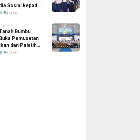
ia Sosial kepada
r SMPN 5 Simpang
Redaksi
alu
 Tanah Bumbu
Buka Pemusatan
ikan dan Pelatihan
Paskibraka 2026
Redaksi