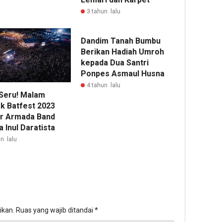
3 tahun lalu
Dandim Tanah Bumbu
Berikan Hadiah Umroh
kepada Dua Santri
Ponpes Asmaul Husna
4 tahun lalu
 Seru! Malam
k Batfest 2023
ur Armada Band
 Inul Daratista
n lalu
ikan.
Ruas yang wajib ditandai
*