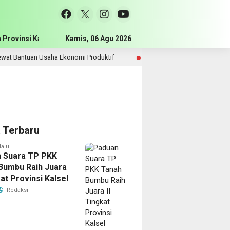
 Provinsi Kalimantan Selatan
Kamis, 06 Agu 2026
Pemerintah Kabupaten Tanah Bum
nomi Produktif
Empat Ahli Waris Korban Kecelakaan Maut
22 jam lalu
a Terbaru
lalu
 Suara TP PKK
Bumbu Raih Juara
kat Provinsi Kalsel
Redaksi