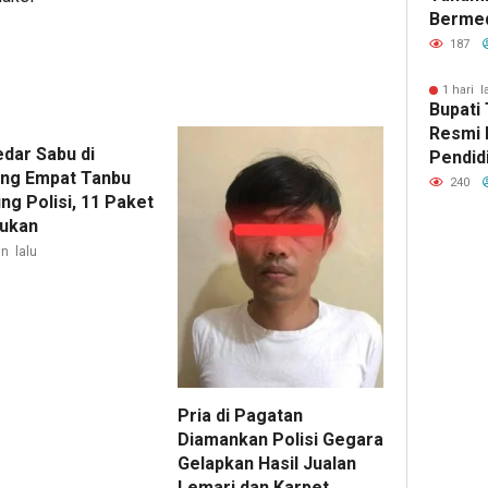
Bermed
Pelaja
187
Empat
1 hari l
Bupati
Resmi 
dar Sabu di
Pendid
ng Empat Tanbu
Calon 
240
ng Polisi, 11 Paket
ukan
n lalu
Pria di Pagatan
Diamankan Polisi Gegara
Gelapkan Hasil Jualan
Lemari dan Karpet