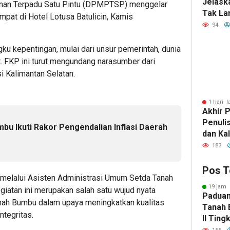
Jelask
nan Terpadu Satu Pintu (DPMPTSP) menggelar
Tak La
mpat di Hotel Lotusa Batulicin, Kamis
Usai Li
94
gku kepentingan, mulai dari unsur pemerintah, dunia
. FKP ini turut mengundang narasumber dari
Kalimantan Selatan.
1 hari l
Akhir P
Penuli
u Ikuti Rakor Pengendalian Inflasi Daerah
dan Ka
Antolog
183
Tengga
Pos T
, melalui Asisten Administrasi Umum Setda Tanah
19 jam 
iatan ini merupakan salah satu wujud nyata
Paduan
ah Bumbu dalam upaya meningkatkan kualitas
Tanah 
ntegritas.
II Ting