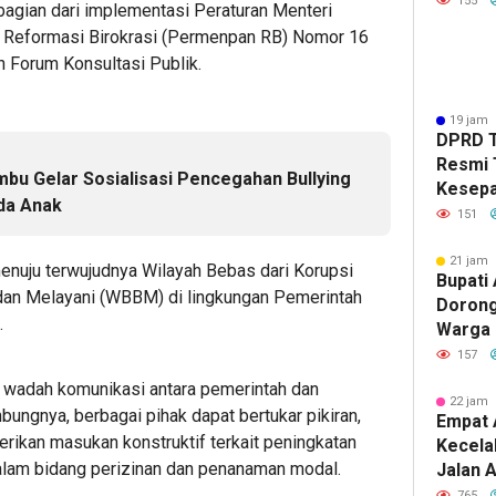
155
 bagian dari implementasi Peraturan Menteri
 Reformasi Birokrasi (Permenpan RB) Nomor 16
 Forum Konsultasi Publik.
19 jam 
DPRD 
Resmi 
u Gelar Sosialisasi Pencegahan Bullying
Kesep
da Anak
Peruba
151
21 jam 
enuju terwujudnya Wilayah Bebas dari Korupsi
Bupati 
 dan Melayani (WBBM) di lingkungan Pemerintah
Dorong
.
Warga 
Usaha 
157
Produk
ai wadah komunikasi antara pemerintah dan
22 jam 
mbungnya, berbagai pihak dapat bertukar pikiran,
Empat 
rikan masukan konstruktif terkait peningkatan
Kecela
dalam bidang perizinan dan penanaman modal.
Jalan A
Banjar
765