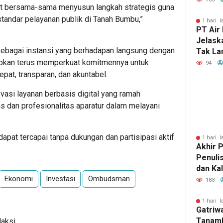
apat bersama-sama menyusun langkah strategis guna
Terima
andar pelayanan publik di Tanah Bumbu,”
Raharj
1 hari l
PT Air
Polres
Jelask
bagai instansi yang berhadapan langsung dengan
Tak La
apkan terus memperkuat komitmennya untuk
Usai Li
94
pat, transparan, dan akuntabel.
ovasi layanan berbasis digital yang ramah
as dan profesionalitas aparatur dalam melayani
dapat tercapai tanpa dukungan dan partisipasi aktif
1 hari l
Akhir P
Penuli
dan Ka
Ekonomi
Investasi
Ombudsman
Antolog
183
Tengga
1 hari l
Gatriw
Tanamk
daksi